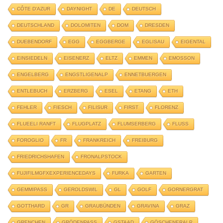
CÔTE D'AZUR
DAYNIGHT
DE
DEUTSCH
DEUTSCHLAND
DOLOMITEN
DOM
DRESDEN
DUEBENDORF
EGG
EGGBERGE
EGLISAU
EIGENTAL
EINSIEDELN
EISENERZ
ELTZ
EMMEN
EMOSSON
ENGELBERG
ENGSTLIGENALP
ENNETBUERGEN
ENTLEBUCH
ERZBERG
ESEL
ETANG
ETH
FEHLER
FIESCH
FILISUR
FIRST
FLORENZ
FLUEELI RANFT
FLUGPLATZ
FLUMSERBERG
FLUSS
FOROGLIO
FR
FRANKREICH
FREIBURG
FRIEDRICHSHAFEN
FRONALPSTOCK
FUJIFILMGFXEXPERIENCEDAYS
FURKA
GARTEN
GEMMIPASS
GEROLDSWIL
GL
GOLF
GORNERGRAT
GOTTHARD
GR
GRAUBÜNDEN
GRAVINA
GRAZ
GRENCHEN
GRÖDENPASS
GSTAAD
GÖSCHENERALP