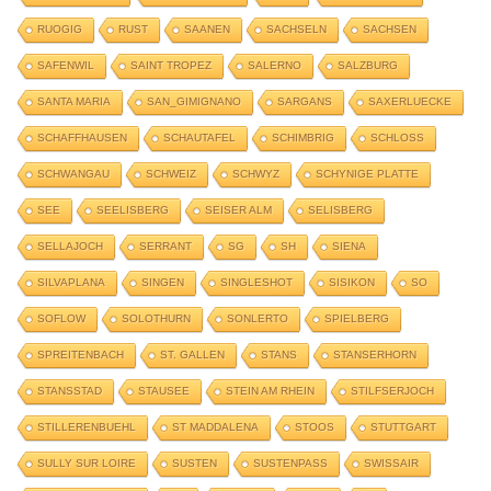
RUOGIG
RUST
SAANEN
SACHSELN
SACHSEN
SAFENWIL
SAINT TROPEZ
SALERNO
SALZBURG
SANTA MARIA
SAN_GIMIGNANO
SARGANS
SAXERLUECKE
SCHAFFHAUSEN
SCHAUTAFEL
SCHIMBRIG
SCHLOSS
SCHWANGAU
SCHWEIZ
SCHWYZ
SCHYNIGE PLATTE
SEE
SEELISBERG
SEISER ALM
SELISBERG
SELLAJOCH
SERRANT
SG
SH
SIENA
SILVAPLANA
SINGEN
SINGLESHOT
SISIKON
SO
SOFLOW
SOLOTHURN
SONLERTO
SPIELBERG
SPREITENBACH
ST. GALLEN
STANS
STANSERHORN
STANSSTAD
STAUSEE
STEIN AM RHEIN
STILFSERJOCH
STILLERENBUEHL
ST MADDALENA
STOOS
STUTTGART
SULLY SUR LOIRE
SUSTEN
SUSTENPASS
SWISSAIR