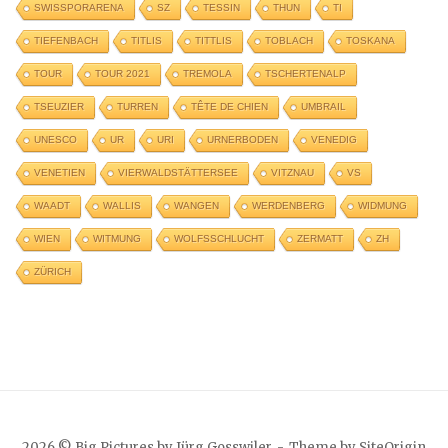
SWISSPORARENA
SZ
TESSIN
THUN
TI
TIEFENBACH
TITLIS
TITTLIS
TOBLACH
TOSKANA
TOUR
TOUR 2021
TREMOLA
TSCHERTENALP
TSEUZIER
TURREN
TÊTE DE CHIEN
UMBRAIL
UNESCO
UR
URI
URNERBODEN
VENEDIG
VENETIEN
VIERWALDSTÄTTERSEE
VITZNAU
VS
WAADT
WALLIS
WANGEN
WERDENBERG
WIDMUNG
WIEN
WITMUNG
WOLFSSCHLUCHT
ZERMATT
ZH
ZÜRICH
2026 © Big Pictures by Jürg Gosswiler
Theme by
SiteOrigin