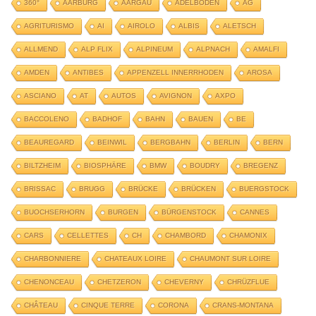
360°
AARBURG
AARGAU
ADELBODEN
AG
AGRITURISMO
AI
AIROLO
ALBIS
ALETSCH
ALLMEND
ALP FLIX
ALPINEUM
ALPNACH
AMALFI
AMDEN
ANTIBES
APPENZELL INNERRHODEN
AROSA
ASCIANO
AT
AUTOS
AVIGNON
AXPO
BACCOLENO
BADHOF
BAHN
BAUEN
BE
BEAUREGARD
BEINWIL
BERGBAHN
BERLIN
BERN
BILTZHEIM
BIOSPHÄRE
BMW
BOUDRY
BREGENZ
BRISSAC
BRUGG
BRÜCKE
BRÜCKEN
BUERGSTOCK
BUOCHSERHORN
BURGEN
BÜRGENSTOCK
CANNES
CARS
CELLETTES
CH
CHAMBORD
CHAMONIX
CHARBONNIERE
CHATEAUX LOIRE
CHAUMONT SUR LOIRE
CHENONCEAU
CHETZERON
CHEVERNY
CHRÜZFLUE
CHÂTEAU
CINQUE TERRE
CORONA
CRANS-MONTANA