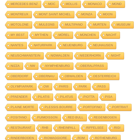
MERCEDES BENZ
MOC
MOLLIS
MONACO
MOND
MONTREUX
MONT SAINT MICHEL
MONZA
MOON
MOTOLONE
MULEGNS
MULTIPANO
MURTEN
MUSEUM
MY BEST
MYTHEN
MÖREL
MÜNCHEN
NACHT
NANTES
NATURPARK
NEUENBURG
NEUHAUSEN
NEUSCHWANSTEIN
NIDWALDEN
NIEDERHORN
NIGHT
NIZZA
NW
NYMPHENBURG
OBERALPPASS
OBERDORF
OBERNAU
OBWALDEN
OESTERREICH
OLYMPIAPARK
OW
PARIS
PARK
PASS
PFAENDER
PILATIS
PILATUS
PIOTTA
PISA
PLAINE MORTE
PLESSIS BOURRE
PORTOFINO
PORTRAIT
POSITANO
PUIMOISSON
RED BULL
REGENBOGEN
RESTAURANT
RHB
RHEINFALL
RIFFELSEE
RIGI
RINDERBODEN
RIOMAGGIORE
ROM
ROTHENBURG