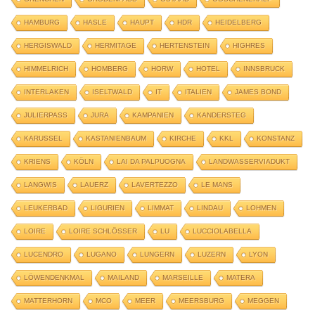
HAMBURG
HASLE
HAUPT
HDR
HEIDELBERG
HERGISWALD
HERMITAGE
HERTENSTEIN
HIGHRES
HIMMELRICH
HOMBERG
HORW
HOTEL
INNSBRUCK
INTERLAKEN
ISELTWALD
IT
ITALIEN
JAMES BOND
JULIERPASS
JURA
KAMPANIEN
KANDERSTEG
KARUSSEL
KASTANIENBAUM
KIRCHE
KKL
KONSTANZ
KRIENS
KÖLN
LAI DA PALPUOGNA
LANDWASSERVIADUKT
LANGWIS
LAUERZ
LAVERTEZZO
LE MANS
LEUKERBAD
LIGURIEN
LIMMAT
LINDAU
LOHMEN
LOIRE
LOIRE SCHLÖSSER
LU
LUCCIOLABELLA
LUCENDRO
LUGANO
LUNGERN
LUZERN
LYON
LÖWENDENKMAL
MAILAND
MARSEILLE
MATERA
MATTERHORN
MCO
MEER
MEERSBURG
MEGGEN