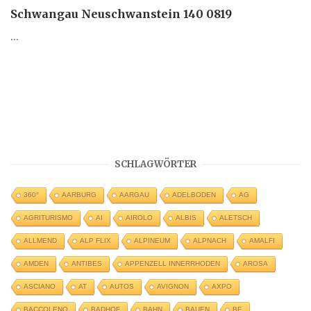
Schwangau Neuschwanstein 140 0819
...
SCHLAGWÖRTER
360°
AARBURG
AARGAU
ADELBODEN
AG
AGRITURISMO
AI
AIROLO
ALBIS
ALETSCH
ALLMEND
ALP FLIX
ALPINEUM
ALPNACH
AMALFI
AMDEN
ANTIBES
APPENZELL INNERRHODEN
AROSA
ASCIANO
AT
AUTOS
AVIGNON
AXPO
BACCOLENO
BADHOF
BAHN
BAUEN
BE