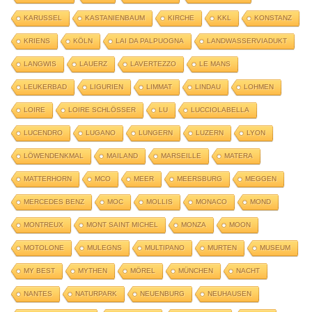
KARUSSEL
KASTANIENBAUM
KIRCHE
KKL
KONSTANZ
KRIENS
KÖLN
LAI DA PALPUOGNA
LANDWASSERVIADUKT
LANGWIS
LAUERZ
LAVERTEZZO
LE MANS
LEUKERBAD
LIGURIEN
LIMMAT
LINDAU
LOHMEN
LOIRE
LOIRE SCHLÖSSER
LU
LUCCIOLABELLA
LUCENDRO
LUGANO
LUNGERN
LUZERN
LYON
LÖWENDENKMAL
MAILAND
MARSEILLE
MATERA
MATTERHORN
MCO
MEER
MEERSBURG
MEGGEN
MERCEDES BENZ
MOC
MOLLIS
MONACO
MOND
MONTREUX
MONT SAINT MICHEL
MONZA
MOON
MOTOLONE
MULEGNS
MULTIPANO
MURTEN
MUSEUM
MY BEST
MYTHEN
MÖREL
MÜNCHEN
NACHT
NANTES
NATURPARK
NEUENBURG
NEUHAUSEN