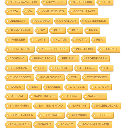
NEUSCHWANSTEIN
NIDWALDEN
NIEDERHORN
NIGHT
NIZZA
NW
NYMPHENBURG
OBERALPPASS
OBERDORF
OBERNAU
OBWALDEN
OESTERREICH
OLYMPIAPARK
OW
PARIS
PARK
PASS
PFAENDER
PILATIS
PILATUS
PIOTTA
PISA
PLAINE MORTE
PLESSIS BOURRE
PORTOFINO
PORTRAIT
POSITANO
PUIMOISSON
RED BULL
REGENBOGEN
RESTAURANT
RHB
RHEINFALL
RIFFELSEE
RIGI
RINDERBODEN
RIOMAGGIORE
ROM
ROTHENBURG
RUOGIG
RUST
SAANEN
SACHSELN
SACHSEN
SAFENWIL
SAINT TROPEZ
SALERNO
SALZBURG
SANTA MARIA
SAN_GIMIGNANO
SARGANS
SAXERLUECKE
SCHAFFHAUSEN
SCHAUTAFEL
SCHIMBRIG
SCHLOSS
SCHWANGAU
SCHWEIZ
SCHWYZ
SCHYNIGE PLATTE