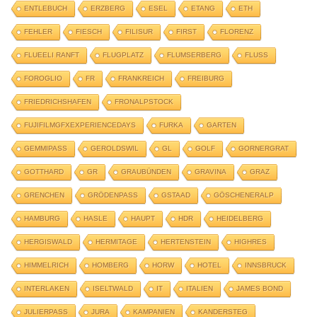
ENTLEBUCH
ERZBERG
ESEL
ETANG
ETH
FEHLER
FIESCH
FILISUR
FIRST
FLORENZ
FLUEELI RANFT
FLUGPLATZ
FLUMSERBERG
FLUSS
FOROGLIO
FR
FRANKREICH
FREIBURG
FRIEDRICHSHAFEN
FRONALPSTOCK
FUJIFILMGFXEXPERIENCEDAYS
FURKA
GARTEN
GEMMIPASS
GEROLDSWIL
GL
GOLF
GORNERGRAT
GOTTHARD
GR
GRAUBÜNDEN
GRAVINA
GRAZ
GRENCHEN
GRÖDENPASS
GSTAAD
GÖSCHENERALP
HAMBURG
HASLE
HAUPT
HDR
HEIDELBERG
HERGISWALD
HERMITAGE
HERTENSTEIN
HIGHRES
HIMMELRICH
HOMBERG
HORW
HOTEL
INNSBRUCK
INTERLAKEN
ISELTWALD
IT
ITALIEN
JAMES BOND
JULIERPASS
JURA
KAMPANIEN
KANDERSTEG