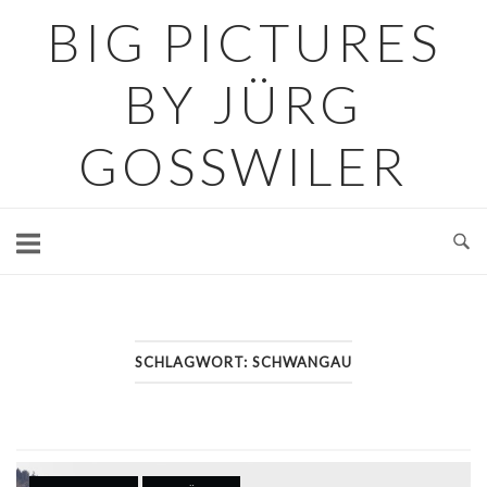
Skip
BIG PICTURES
to
content
BY JÜRG
GOSSWILER
SCHLAGWORT:
SCHWANGAU