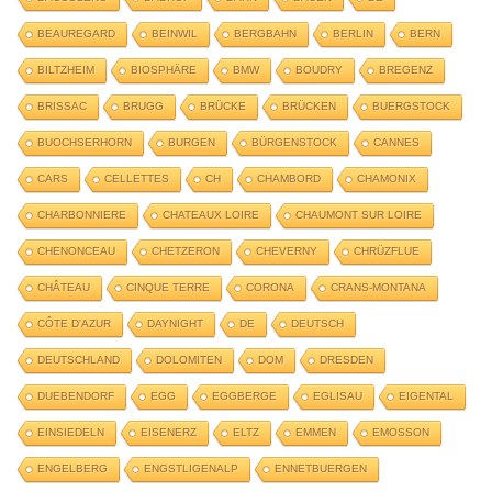
BEAUREGARD
BEINWIL
BERGBAHN
BERLIN
BERN
BILTZHEIM
BIOSPHÄRE
BMW
BOUDRY
BREGENZ
BRISSAC
BRUGG
BRÜCKE
BRÜCKEN
BUERGSTOCK
BUOCHSERHORN
BURGEN
BÜRGENSTOCK
CANNES
CARS
CELLETTES
CH
CHAMBORD
CHAMONIX
CHARBONNIERE
CHATEAUX LOIRE
CHAUMONT SUR LOIRE
CHENONCEAU
CHETZERON
CHEVERNY
CHRÜZFLUE
CHÂTEAU
CINQUE TERRE
CORONA
CRANS-MONTANA
CÔTE D'AZUR
DAYNIGHT
DE
DEUTSCH
DEUTSCHLAND
DOLOMITEN
DOM
DRESDEN
DUEBENDORF
EGG
EGGBERGE
EGLISAU
EIGENTAL
EINSIEDELN
EISENERZ
ELTZ
EMMEN
EMOSSON
ENGELBERG
ENGSTLIGENALP
ENNETBUERGEN