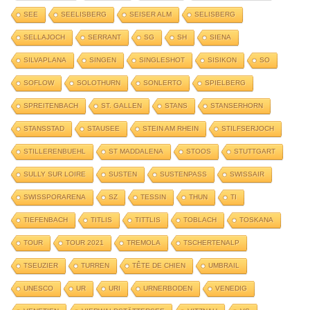
SEE
SEELISBERG
SEISER ALM
SELISBERG
SELLAJOCH
SERRANT
SG
SH
SIENA
SILVAPLANA
SINGEN
SINGLESHOT
SISIKON
SO
SOFLOW
SOLOTHURN
SONLERTO
SPIELBERG
SPREITENBACH
ST. GALLEN
STANS
STANSERHORN
STANSSTAD
STAUSEE
STEIN AM RHEIN
STILFSERJOCH
STILLERENBUEHL
ST MADDALENA
STOOS
STUTTGART
SULLY SUR LOIRE
SUSTEN
SUSTENPASS
SWISSAIR
SWISSPORARENA
SZ
TESSIN
THUN
TI
TIEFENBACH
TITLIS
TITTLIS
TOBLACH
TOSKANA
TOUR
TOUR 2021
TREMOLA
TSCHERTENALP
TSEUZIER
TURREN
TÊTE DE CHIEN
UMBRAIL
UNESCO
UR
URI
URNERBODEN
VENEDIG