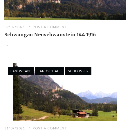
09/09/2021
POST A COMMENT
Schwangau Neuschwanstein 144 1916
...
LANDSCAPE
LANDSCHAFT
SCHLÖSSER
31/07/2021
POST A COMMENT