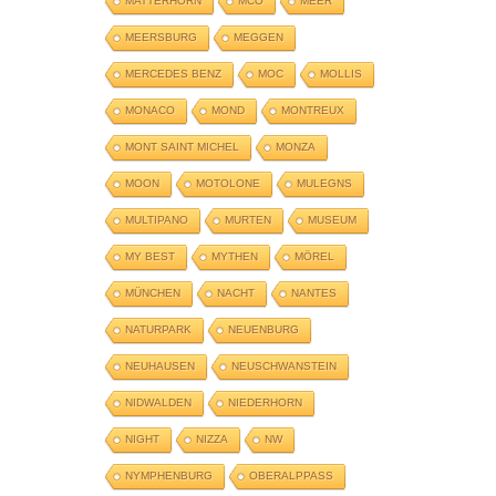
MATTERHORN
MCO
MEER
MEERSBURG
MEGGEN
MERCEDES BENZ
MOC
MOLLIS
MONACO
MOND
MONTREUX
MONT SAINT MICHEL
MONZA
MOON
MOTOLONE
MULEGNS
MULTIPANO
MURTEN
MUSEUM
MY BEST
MYTHEN
MÖREL
MÜNCHEN
NACHT
NANTES
NATURPARK
NEUENBURG
NEUHAUSEN
NEUSCHWANSTEIN
NIDWALDEN
NIEDERHORN
NIGHT
NIZZA
NW
NYMPHENBURG
OBERALPPASS