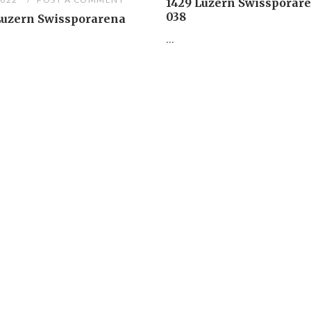
1429 Luzern Swissporar
038
Luzern Swissporarena
...