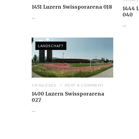
1451 Luzern Swissporarena 018
1444 
040
...
...
LANDSCHAFT
19/06/2022
POST A COMMENT
1400 Luzern Swissporarena
027
...