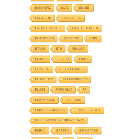
EISENERZ
ELTZ
EMMEN
EMOSSON
ENGELBERG
ENGSTLIGENALP
ENNETBUERGEN
ENTLEBUCH
ERZBERG
ESEL
ETANG
ETH
FEHLER
FIESCH
FILISUR
FIRST
FLORENZ
FLUEELI RANFT
FLUGPLATZ
FLUMSERBERG
FLUSS
FOROGLIO
FR
FRANKREICH
FREIBURG
FRIEDRICHSHAFEN
FRONALPSTOCK
FUJIFILMGFXEXPERIENCEDAYS
FURKA
GARTEN
GEMMIPASS