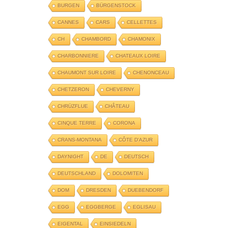
BURGEN
BÜRGENSTOCK
CANNES
CARS
CELLETTES
CH
CHAMBORD
CHAMONIX
CHARBONNIERE
CHATEAUX LOIRE
CHAUMONT SUR LOIRE
CHENONCEAU
CHETZERON
CHEVERNY
CHRÜZFLUE
CHÂTEAU
CINQUE TERRE
CORONA
CRANS-MONTANA
CÔTE D'AZUR
DAYNIGHT
DE
DEUTSCH
DEUTSCHLAND
DOLOMITEN
DOM
DRESDEN
DUEBENDORF
EGG
EGGBERGE
EGLISAU
EIGENTAL
EINSIEDELN