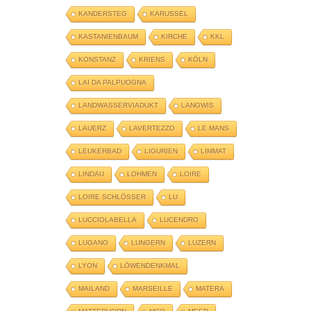
KANDERSTEG
KARUSSEL
KASTANIENBAUM
KIRCHE
KKL
KONSTANZ
KRIENS
KÖLN
LAI DA PALPUOGNA
LANDWASSERVIADUKT
LANGWIS
LAUERZ
LAVERTEZZO
LE MANS
LEUKERBAD
LIGURIEN
LIMMAT
LINDAU
LOHMEN
LOIRE
LOIRE SCHLÖSSER
LU
LUCCIOLABELLA
LUCENDRO
LUGANO
LUNGERN
LUZERN
LYON
LÖWENDENKMAL
MAILAND
MARSEILLE
MATERA