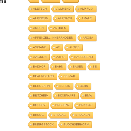
ena
ALETSCH
ALLMEND
ALP FLIX
ALPINEUM
ALPNACH
AMALFI
AMDEN
ANTIBES
APPENZELL INNERRHODEN
AROSA
ASCIANO
AT
AUTOS
AVIGNON
AXPO
BACCOLENO
BADHOF
BAHN
BAUEN
BE
BEAUREGARD
BEINWIL
BERGBAHN
BERLIN
BERN
BILTZHEIM
BIOSPHÄRE
BMW
BOUDRY
BREGENZ
BRISSAC
BRUGG
BRÜCKE
BRÜCKEN
BUERGSTOCK
BUOCHSERHORN