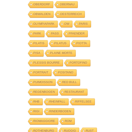
OBERDORF
OBERNAU
OBWALDEN
OESTERREICH
OLYMPIAPARK
OW
PARIS
PARK
PASS
PFAENDER
PILATIS
PILATUS
PIOTTA
PISA
PLAINE MORTE
PLESSIS BOURRE
PORTOFINO
PORTRAIT
POSITANO
PUIMOISSON
RED BULL
REGENBOGEN
RESTAURANT
RHB
RHEINFALL
RIFFELSEE
RIGI
RINDERBODEN
RIOMAGGIORE
ROM
ROTHENBURG
RUOGIG
RUST