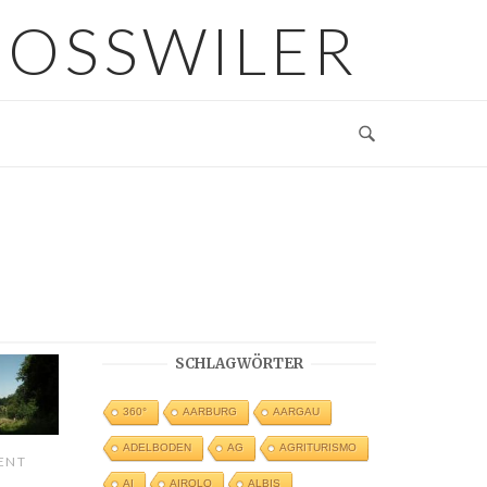
GOSSWILER
SCHLAGWÖRTER
360°
AARBURG
AARGAU
ADELBODEN
AG
AGRITURISMO
ENT
AI
AIROLO
ALBIS