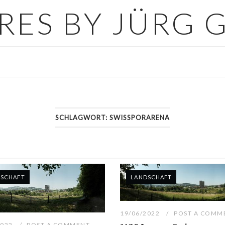
URES BY JÜRG 
SCHLAGWORT:
SWISSPORARENA
DSCHAFT
LANDSCHAFT
19/06/2022
POST A COMM
2022
POST A COMMENT