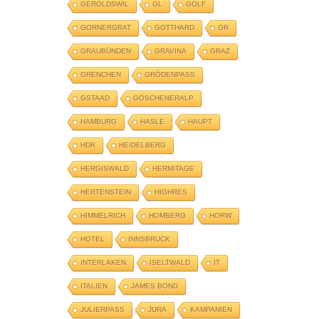
GEROLDSWIL
GL
GOLF
GORNERGRAT
GOTTHARD
GR
GRAUBÜNDEN
GRAVINA
GRAZ
GRENCHEN
GRÖDENPASS
GSTAAD
GÖSCHENERALP
HAMBURG
HASLE
HAUPT
HDR
HEIDELBERG
HERGISWALD
HERMITAGE
HERTENSTEIN
HIGHRES
HIMMELRICH
HOMBERG
HORW
HOTEL
INNSBRUCK
INTERLAKEN
ISELTWALD
IT
ITALIEN
JAMES BOND
JULIERPASS
JURA
KAMPANIEN