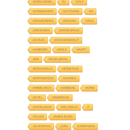
GEROLDSWIL
GL
GOLF
GORNERGRAT
GOTTHARD
GR
GRAUBÜNDEN
GRAVINA
GRAZ
GRENCHEN
GRÖDENPASS
GSTAAD
GÖSCHENERALP
HAMBURG
HASLE
HAUPT
HDR
HEIDELBERG
HERGISWALD
HERMITAGE
HERTENSTEIN
HIGHRES
HIMMELRICH
HOMBERG
HORW
HOTEL
INNSBRUCK
INTERLAKEN
ISELTWALD
IT
ITALIEN
JAMES BOND
JULIERPASS
JURA
KAMPANIEN