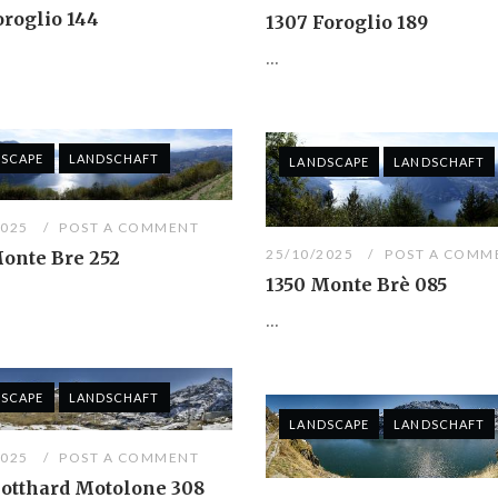
oroglio 144
1307 Foroglio 189
...
SCAPE
LANDSCHAFT
LANDSCAPE
LANDSCHAFT
2025
POST A COMMENT
25/10/2025
POST A COMM
Monte Bre 252
1350 Monte Brè 085
...
SCAPE
LANDSCHAFT
LANDSCAPE
LANDSCHAFT
2025
POST A COMMENT
Gotthard Motolone 308