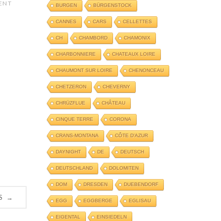
ENT
BURGEN
BÜRGENSTOCK
CANNES
CARS
CELLETTES
CH
CHAMBORD
CHAMONIX
CHARBONNIERE
CHATEAUX LOIRE
CHAUMONT SUR LOIRE
CHENONCEAU
CHETZERON
CHEVERNY
CHRÜZFLUE
CHÂTEAU
CINQUE TERRE
CORONA
CRANS-MONTANA
CÔTE D'AZUR
DAYNIGHT
DE
DEUTSCH
DEUTSCHLAND
DOLOMITEN
DOM
DRESDEN
DUEBENDORF
S
→
EGG
EGGBERGE
EGLISAU
EIGENTAL
EINSIEDELN