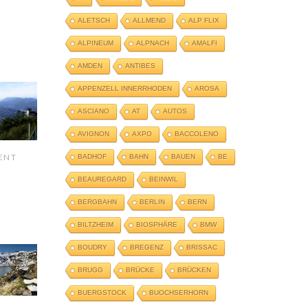
ALETSCH
ALLMEND
ALP FLIX
ALPINEUM
ALPNACH
AMALFI
AMDEN
ANTIBES
APPENZELL INNERRHODEN
AROSA
ASCIANO
AT
AUTOS
AVIGNON
AXPO
BACCOLENO
ENT
BADHOF
BAHN
BAUEN
BE
BEAUREGARD
BEINWIL
BERGBAHN
BERLIN
BERN
BILTZHEIM
BIOSPHÄRE
BMW
BOUDRY
BREGENZ
BRISSAC
BRUGG
BRÜCKE
BRÜCKEN
BUERGSTOCK
BUOCHSERHORN