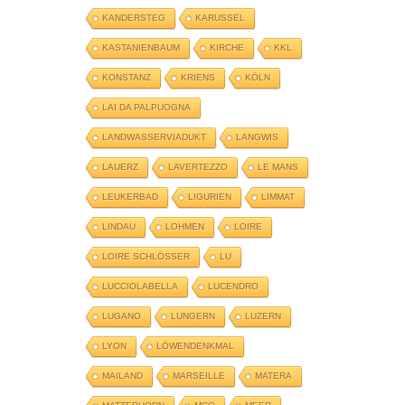
KANDERSTEG
KARUSSEL
KASTANIENBAUM
KIRCHE
KKL
KONSTANZ
KRIENS
KÖLN
LAI DA PALPUOGNA
LANDWASSERVIADUKT
LANGWIS
LAUERZ
LAVERTEZZO
LE MANS
LEUKERBAD
LIGURIEN
LIMMAT
LINDAU
LOHMEN
LOIRE
LOIRE SCHLÖSSER
LU
LUCCIOLABELLA
LUCENDRO
LUGANO
LUNGERN
LUZERN
LYON
LÖWENDENKMAL
MAILAND
MARSEILLE
MATERA