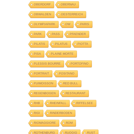
OBERDORF
OBERNAU
OBWALDEN
OESTERREICH
OLYMPIAPARK
OW
PARIS
PARK
PASS
PFAENDER
PILATIS
PILATUS
PIOTTA
PISA
PLAINE MORTE
PLESSIS BOURRE
PORTOFINO
PORTRAIT
POSITANO
PUIMOISSON
RED BULL
REGENBOGEN
RESTAURANT
RHB
RHEINFALL
RIFFELSEE
RIGI
RINDERBODEN
RIOMAGGIORE
ROM
ROTHENBURG
RUOGIG
RUST