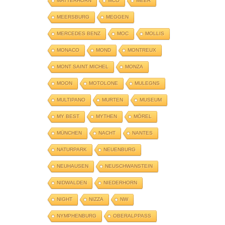
MATTERHORN
MCO
MEER
MEERSBURG
MEGGEN
MERCEDES BENZ
MOC
MOLLIS
MONACO
MOND
MONTREUX
MONT SAINT MICHEL
MONZA
MOON
MOTOLONE
MULEGNS
MULTIPANO
MURTEN
MUSEUM
MY BEST
MYTHEN
MÖREL
MÜNCHEN
NACHT
NANTES
NATURPARK
NEUENBURG
NEUHAUSEN
NEUSCHWANSTEIN
NIDWALDEN
NIEDERHORN
NIGHT
NIZZA
NW
NYMPHENBURG
OBERALPPASS