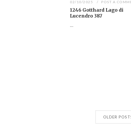
02/10/2025
POST A COMM
1246 Gotthard Lago di
Lucendro 387
...
OLDER POST