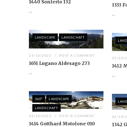
1440 Sonlerto 132
1333 F
...
...
LANDSCAPE
LANDSCHAFT
LAND
25/10/2025
POST A COMMENT
25/10/
1651 Lugano Aldesago 273
1412 
...
...
360°
LANDSCAPE
LAND
LANDSCHAFT
02/10/2025
POST A COMMENT
02/10/
1414 Gotthard Motolone 010
1342 