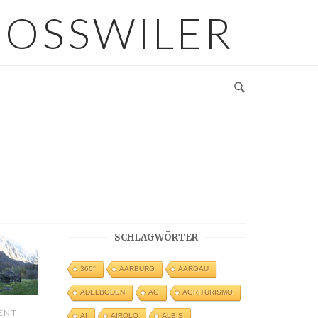
GOSSWILER
SCHLAGWÖRTER
360°
AARBURG
AARGAU
ADELBODEN
AG
AGRITURISMO
ENT
AI
AIROLO
ALBIS