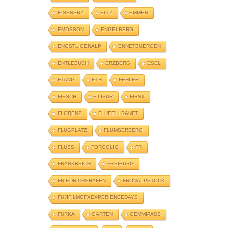
EISENERZ
ELTZ
EMMEN
EMOSSON
ENGELBERG
ENGSTLIGENALP
ENNETBUERGEN
ENTLEBUCH
ERZBERG
ESEL
ETANG
ETH
FEHLER
FIESCH
FILISUR
FIRST
FLORENZ
FLUEELI RANFT
FLUGPLATZ
FLUMSERBERG
FLUSS
FOROGLIO
FR
FRANKREICH
FREIBURG
FRIEDRICHSHAFEN
FRONALPSTOCK
FUJIFILMGFXEXPERIENCEDAYS
FURKA
GARTEN
GEMMIPASS