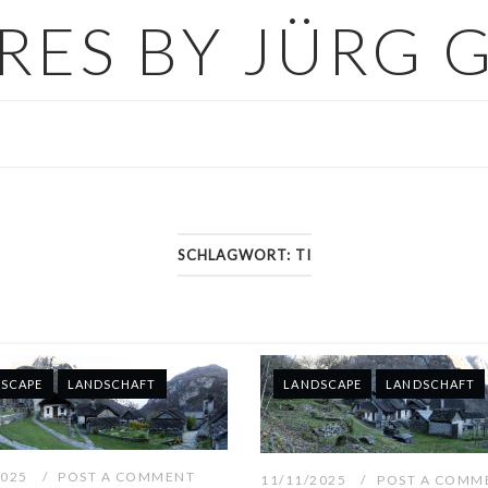
URES BY JÜRG 
SCHLAGWORT:
TI
SCAPE
LANDSCHAFT
LANDSCAPE
LANDSCHAFT
2025
POST A COMMENT
11/11/2025
POST A COMM