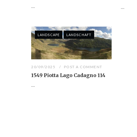
...
...
LANDSCAPE
LANDSCHAFT
20/09/2025
POST A COMMENT
1549 Piotta Lago Cadagno 114
...
Posts
navigation