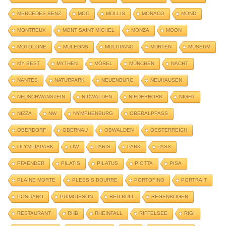
MERCEDES BENZ
MOC
MOLLIS
MONACO
MOND
MONTREUX
MONT SAINT MICHEL
MONZA
MOON
MOTOLONE
MULEGNS
MULTIPANO
MURTEN
MUSEUM
MY BEST
MYTHEN
MÖREL
MÜNCHEN
NACHT
NANTES
NATURPARK
NEUENBURG
NEUHAUSEN
NEUSCHWANSTEIN
NIDWALDEN
NIEDERHORN
NIGHT
NIZZA
NW
NYMPHENBURG
OBERALPPASS
OBERDORF
OBERNAU
OBWALDEN
OESTERREICH
OLYMPIAPARK
OW
PARIS
PARK
PASS
PFAENDER
PILATIS
PILATUS
PIOTTA
PISA
PLAINE MORTE
PLESSIS BOURRE
PORTOFINO
PORTRAIT
POSITANO
PUIMOISSON
RED BULL
REGENBOGEN
RESTAURANT
RHB
RHEINFALL
RIFFELSEE
RIGI