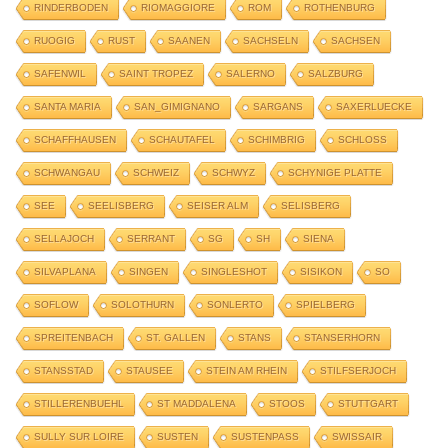
RINDERBODEN
RIOMAGGIORE
ROM
ROTHENBURG
RUOGIG
RUST
SAANEN
SACHSELN
SACHSEN
SAFENWIL
SAINT TROPEZ
SALERNO
SALZBURG
SANTA MARIA
SAN_GIMIGNANO
SARGANS
SAXERLUECKE
SCHAFFHAUSEN
SCHAUTAFEL
SCHIMBRIG
SCHLOSS
SCHWANGAU
SCHWEIZ
SCHWYZ
SCHYNIGE PLATTE
SEE
SEELISBERG
SEISER ALM
SELISBERG
SELLAJOCH
SERRANT
SG
SH
SIENA
SILVAPLANA
SINGEN
SINGLESHOT
SISIKON
SO
SOFLOW
SOLOTHURN
SONLERTO
SPIELBERG
SPREITENBACH
ST. GALLEN
STANS
STANSERHORN
STANSSTAD
STAUSEE
STEIN AM RHEIN
STILFSERJOCH
STILLERENBUEHL
ST MADDALENA
STOOS
STUTTGART
SULLY SUR LOIRE
SUSTEN
SUSTENPASS
SWISSAIR