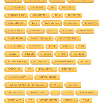
CÔTE D'AZUR
DAYNIGHT
DE
DEUTSCH
DEUTSCHLAND
DOLOMITEN
DOM
DRESDEN
DUEBENDORF
EGG
EGGBERGE
EGLISAU
EIGENTAL
EINSIEDELN
EISENERZ
ELTZ
EMMEN
EMOSSON
ENGELBERG
ENGSTLIGENALP
ENNETBUERGEN
ENTLEBUCH
ERZBERG
ESEL
ETANG
ETH
FEHLER
FIESCH
FILISUR
FIRST
FLORENZ
FLUEELI RANFT
FLUGPLATZ
FLUMSERBERG
FLUSS
FOROGLIO
FR
FRANKREICH
FREIBURG
FRIEDRICHSHAFEN
FRONALPSTOCK
FUJIFILMGFXEXPERIENCEDAYS
FURKA
GARTEN
GEMMIPASS
GEROLDSWIL
GL
GOLF
GORNERGRAT
GOTTHARD
GR
GRAUBÜNDEN
GRAVINA
GRAZ