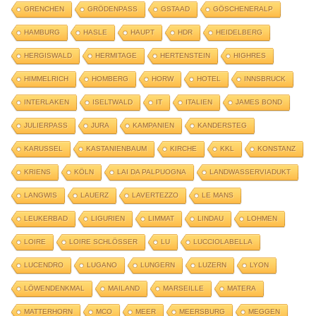
GRENCHEN
GRÖDENPASS
GSTAAD
GÖSCHENERALP
HAMBURG
HASLE
HAUPT
HDR
HEIDELBERG
HERGISWALD
HERMITAGE
HERTENSTEIN
HIGHRES
HIMMELRICH
HOMBERG
HORW
HOTEL
INNSBRUCK
INTERLAKEN
ISELTWALD
IT
ITALIEN
JAMES BOND
JULIERPASS
JURA
KAMPANIEN
KANDERSTEG
KARUSSEL
KASTANIENBAUM
KIRCHE
KKL
KONSTANZ
KRIENS
KÖLN
LAI DA PALPUOGNA
LANDWASSERVIADUKT
LANGWIS
LAUERZ
LAVERTEZZO
LE MANS
LEUKERBAD
LIGURIEN
LIMMAT
LINDAU
LOHMEN
LOIRE
LOIRE SCHLÖSSER
LU
LUCCIOLABELLA
LUCENDRO
LUGANO
LUNGERN
LUZERN
LYON
LÖWENDENKMAL
MAILAND
MARSEILLE
MATERA
MATTERHORN
MCO
MEER
MEERSBURG
MEGGEN