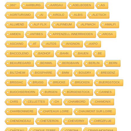
360°
AARBURG
AARGAU
ADELBODEN
AG
AGRITURISMO
AI
AIROLO
ALBIS
ALETSCH
ALLMEND
ALP FLIX
ALPINEUM
ALPNACH
AMALFI
AMDEN
ANTIBES
APPENZELL INNERRHODEN
AROSA
ASCIANO
AT
AUTOS
AVIGNON
AXPO
BACCOLENO
BADHOF
BAHN
BAUEN
BE
BEAUREGARD
BEINWIL
BERGBAHN
BERLIN
BERN
BILTZHEIM
BIOSPHÄRE
BMW
BOUDRY
BREGENZ
BRISSAC
BRUGG
BRÜCKE
BRÜCKEN
BUERGSTOCK
BUOCHSERHORN
BURGEN
BÜRGENSTOCK
CANNES
CARS
CELLETTES
CH
CHAMBORD
CHAMONIX
CHARBONNIERE
CHATEAUX LOIRE
CHAUMONT SUR LOIRE
CHENONCEAU
CHETZERON
CHEVERNY
CHRÜZFLUE
CHÂTEAU
CINQUE TERRE
CORONA
CRANS-MONTANA