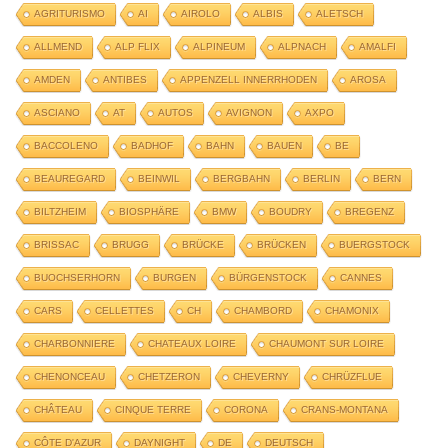
AGRITURISMO
AI
AIROLO
ALBIS
ALETSCH
ALLMEND
ALP FLIX
ALPINEUM
ALPNACH
AMALFI
AMDEN
ANTIBES
APPENZELL INNERRHODEN
AROSA
ASCIANO
AT
AUTOS
AVIGNON
AXPO
BACCOLENO
BADHOF
BAHN
BAUEN
BE
BEAUREGARD
BEINWIL
BERGBAHN
BERLIN
BERN
BILTZHEIM
BIOSPHÄRE
BMW
BOUDRY
BREGENZ
BRISSAC
BRUGG
BRÜCKE
BRÜCKEN
BUERGSTOCK
BUOCHSERHORN
BURGEN
BÜRGENSTOCK
CANNES
CARS
CELLETTES
CH
CHAMBORD
CHAMONIX
CHARBONNIERE
CHATEAUX LOIRE
CHAUMONT SUR LOIRE
CHENONCEAU
CHETZERON
CHEVERNY
CHRÜZFLUE
CHÂTEAU
CINQUE TERRE
CORONA
CRANS-MONTANA
CÔTE D'AZUR
DAYNIGHT
DE
DEUTSCH