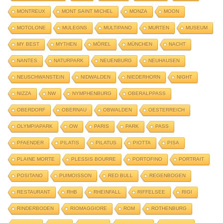
MONTREUX
MONT SAINT MICHEL
MONZA
MOON
MOTOLONE
MULEGNS
MULTIPANO
MURTEN
MUSEUM
MY BEST
MYTHEN
MÖREL
MÜNCHEN
NACHT
NANTES
NATURPARK
NEUENBURG
NEUHAUSEN
NEUSCHWANSTEIN
NIDWALDEN
NIEDERHORN
NIGHT
NIZZA
NW
NYMPHENBURG
OBERALPPASS
OBERDORF
OBERNAU
OBWALDEN
OESTERREICH
OLYMPIAPARK
OW
PARIS
PARK
PASS
PFAENDER
PILATIS
PILATUS
PIOTTA
PISA
PLAINE MORTE
PLESSIS BOURRE
PORTOFINO
PORTRAIT
POSITANO
PUIMOISSON
RED BULL
REGENBOGEN
RESTAURANT
RHB
RHEINFALL
RIFFELSEE
RIGI
RINDERBODEN
RIOMAGGIORE
ROM
ROTHENBURG