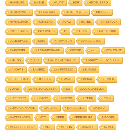
HAMBURG
HASLE
HAUPT
HDR
HEIDELBERG
HERGISWALD
HERMITAGE
HERTENSTEIN
HIGHRES
HIMMELRICH
HOMBERG
HORW
HOTEL
INNSBRUCK
INTERLAKEN
ISELTWALD
IT
ITALIEN
JAMES BOND
JULIERPASS
JURA
KAMPANIEN
KANDERSTEG
KARUSSEL
KASTANIENBAUM
KIRCHE
KKL
KONSTANZ
KRIENS
KÖLN
LAI DA PALPUOGNA
LANDWASSERVIADUKT
LANGWIS
LAUERZ
LAVERTEZZO
LE MANS
LEUKERBAD
LIGURIEN
LIMMAT
LINDAU
LOHMEN
LOIRE
LOIRE SCHLÖSSER
LU
LUCCIOLABELLA
LUCENDRO
LUGANO
LUNGERN
LUZERN
LYON
LÖWENDENKMAL
MAILAND
MARSEILLE
MATERA
MATTERHORN
MCO
MEER
MEERSBURG
MEGGEN
MERCEDES BENZ
MOC
MOLLIS
MONACO
MOND