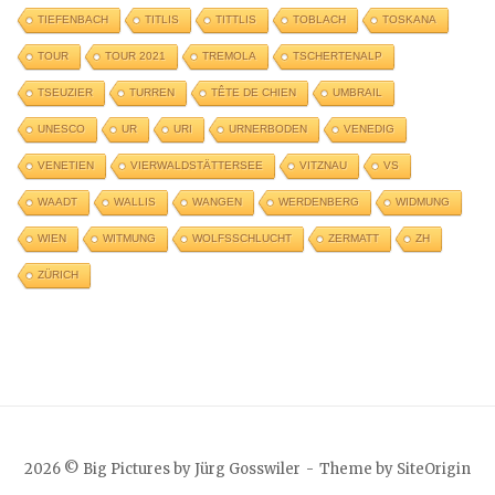
TIEFENBACH
TITLIS
TITTLIS
TOBLACH
TOSKANA
TOUR
TOUR 2021
TREMOLA
TSCHERTENALP
TSEUZIER
TURREN
TÊTE DE CHIEN
UMBRAIL
UNESCO
UR
URI
URNERBODEN
VENEDIG
VENETIEN
VIERWALDSTÄTTERSEE
VITZNAU
VS
WAADT
WALLIS
WANGEN
WERDENBERG
WIDMUNG
WIEN
WITMUNG
WOLFSSCHLUCHT
ZERMATT
ZH
ZÜRICH
2026 © Big Pictures by Jürg Gosswiler
Theme by
SiteOrigin