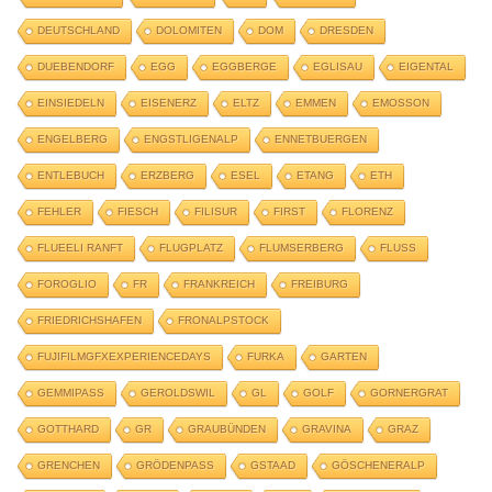
DEUTSCHLAND
DOLOMITEN
DOM
DRESDEN
DUEBENDORF
EGG
EGGBERGE
EGLISAU
EIGENTAL
EINSIEDELN
EISENERZ
ELTZ
EMMEN
EMOSSON
ENGELBERG
ENGSTLIGENALP
ENNETBUERGEN
ENTLEBUCH
ERZBERG
ESEL
ETANG
ETH
FEHLER
FIESCH
FILISUR
FIRST
FLORENZ
FLUEELI RANFT
FLUGPLATZ
FLUMSERBERG
FLUSS
FOROGLIO
FR
FRANKREICH
FREIBURG
FRIEDRICHSHAFEN
FRONALPSTOCK
FUJIFILMGFXEXPERIENCEDAYS
FURKA
GARTEN
GEMMIPASS
GEROLDSWIL
GL
GOLF
GORNERGRAT
GOTTHARD
GR
GRAUBÜNDEN
GRAVINA
GRAZ
GRENCHEN
GRÖDENPASS
GSTAAD
GÖSCHENERALP