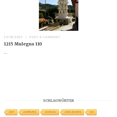
15/09/2025
POST A COMMENT
1215 Mulegns 110
...
SCHLAGWÖRTER
360°
AARBURG
AARGAU
ADELBODEN
AG