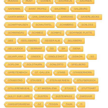
RUOGIG
RUST
SAANEN
SACHSELN
SACHSEN
SAFENWIL
SAINT TROPEZ
SALERNO
SALZBURG
SANTA MARIA
SAN_GIMIGNANO
SARGANS
SAXERLUECKE
SCHAFFHAUSEN
SCHAUTAFEL
SCHIMBRIG
SCHLOSS
SCHWANGAU
SCHWEIZ
SCHWYZ
SCHYNIGE PLATTE
SEE
SEELISBERG
SEISER ALM
SELISBERG
SELLAJOCH
SERRANT
SG
SH
SIENA
SILVAPLANA
SINGEN
SINGLESHOT
SISIKON
SO
SOFLOW
SOLOTHURN
SONLERTO
SPIELBERG
SPREITENBACH
ST. GALLEN
STANS
STANSERHORN
STANSSTAD
STAUSEE
STEIN AM RHEIN
STILFSERJOCH
STILLERENBUEHL
ST MADDALENA
STOOS
STUTTGART
SULLY SUR LOIRE
SUSTEN
SUSTENPASS
SWISSAIR
SWISSPORARENA
SZ
TESSIN
THUN
TI