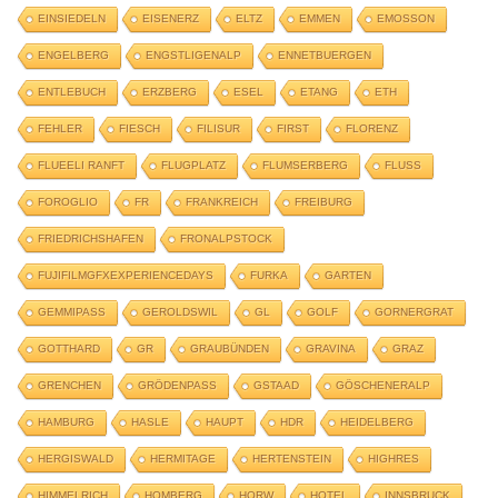
EINSIEDELN
EISENERZ
ELTZ
EMMEN
EMOSSON
ENGELBERG
ENGSTLIGENALP
ENNETBUERGEN
ENTLEBUCH
ERZBERG
ESEL
ETANG
ETH
FEHLER
FIESCH
FILISUR
FIRST
FLORENZ
FLUEELI RANFT
FLUGPLATZ
FLUMSERBERG
FLUSS
FOROGLIO
FR
FRANKREICH
FREIBURG
FRIEDRICHSHAFEN
FRONALPSTOCK
FUJIFILMGFXEXPERIENCEDAYS
FURKA
GARTEN
GEMMIPASS
GEROLDSWIL
GL
GOLF
GORNERGRAT
GOTTHARD
GR
GRAUBÜNDEN
GRAVINA
GRAZ
GRENCHEN
GRÖDENPASS
GSTAAD
GÖSCHENERALP
HAMBURG
HASLE
HAUPT
HDR
HEIDELBERG
HERGISWALD
HERMITAGE
HERTENSTEIN
HIGHRES
HIMMELRICH
HOMBERG
HORW
HOTEL
INNSBRUCK