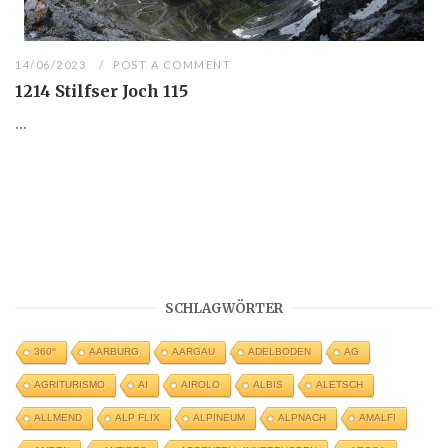
14/06/2023
POST A COMMENT
1214 Stilfser Joch 115
...
SCHLAGWÖRTER
360°
AARBURG
AARGAU
ADELBODEN
AG
AGRITURISMO
AI
AIROLO
ALBIS
ALETSCH
ALLMEND
ALP FLIX
ALPINEUM
ALPNACH
AMALFI