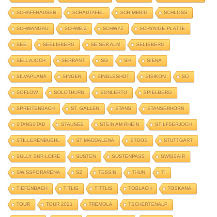
SCHAFFHAUSEN
SCHAUTAFEL
SCHIMBRIG
SCHLOSS
SCHWANGAU
SCHWEIZ
SCHWYZ
SCHYNIGE PLATTE
SEE
SEELISBERG
SEISER ALM
SELISBERG
SELLAJOCH
SERRANT
SG
SH
SIENA
SILVAPLANA
SINGEN
SINGLESHOT
SISIKON
SO
SOFLOW
SOLOTHURN
SONLERTO
SPIELBERG
SPREITENBACH
ST. GALLEN
STANS
STANSERHORN
STANSSTAD
STAUSEE
STEIN AM RHEIN
STILFSERJOCH
STILLERENBUEHL
ST MADDALENA
STOOS
STUTTGART
SULLY SUR LOIRE
SUSTEN
SUSTENPASS
SWISSAIR
SWISSPORARENA
SZ
TESSIN
THUN
TI
TIEFENBACH
TITLIS
TITTLIS
TOBLACH
TOSKANA
TOUR
TOUR 2021
TREMOLA
TSCHERTENALP