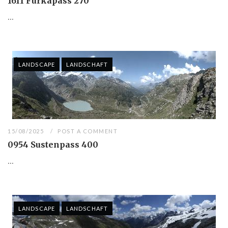
1611 Furkapass 270
...
LANDSCAPE
LANDSCHAFT
15/08/2025
POST A COMMENT
0954 Sustenpass 400
...
LANDSCAPE
LANDSCHAFT