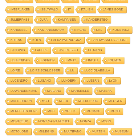
INTERLAKEN
ISELTWALD
IT
ITALIEN
JAMES BOND
JULIERPASS
JURA
KAMPANIEN
KANDERSTEG
KARUSSEL
KASTANIENBAUM
KIRCHE
KKL
KONSTANZ
KRIENS
KÖLN
LAI DA PALPUOGNA
LANDWASSERVIADUKT
LANGWIS
LAUERZ
LAVERTEZZO
LE MANS
LEUKERBAD
LIGURIEN
LIMMAT
LINDAU
LOHMEN
LOIRE
LOIRE SCHLÖSSER
LU
LUCCIOLABELLA
LUCENDRO
LUGANO
LUNGERN
LUZERN
LYON
LÖWENDENKMAL
MAILAND
MARSEILLE
MATERA
MATTERHORN
MCO
MEER
MEERSBURG
MEGGEN
MERCEDES BENZ
MOC
MOLLIS
MONACO
MOND
MONTREUX
MONT SAINT MICHEL
MONZA
MOON
MOTOLONE
MULEGNS
MULTIPANO
MURTEN
MUSEUM