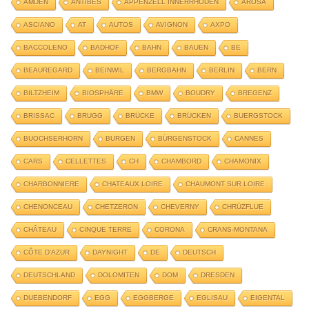
AMDEN
ANTIBES
APPENZELL INNERRHODEN
AROSA
ASCIANO
AT
AUTOS
AVIGNON
AXPO
BACCOLENO
BADHOF
BAHN
BAUEN
BE
BEAUREGARD
BEINWIL
BERGBAHN
BERLIN
BERN
BILTZHEIM
BIOSPHÄRE
BMW
BOUDRY
BREGENZ
BRISSAC
BRUGG
BRÜCKE
BRÜCKEN
BUERGSTOCK
BUOCHSERHORN
BURGEN
BÜRGENSTOCK
CANNES
CARS
CELLETTES
CH
CHAMBORD
CHAMONIX
CHARBONNIERE
CHATEAUX LOIRE
CHAUMONT SUR LOIRE
CHENONCEAU
CHETZERON
CHEVERNY
CHRÜZFLUE
CHÂTEAU
CINQUE TERRE
CORONA
CRANS-MONTANA
CÔTE D'AZUR
DAYNIGHT
DE
DEUTSCH
DEUTSCHLAND
DOLOMITEN
DOM
DRESDEN
DUEBENDORF
EGG
EGGBERGE
EGLISAU
EIGENTAL