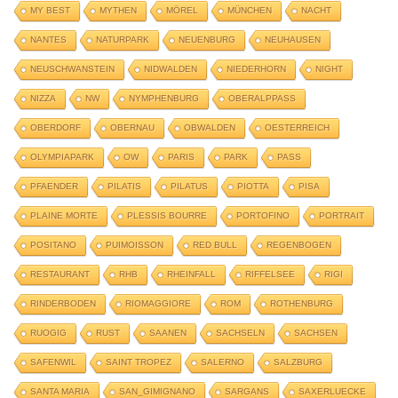
MY BEST
MYTHEN
MÖREL
MÜNCHEN
NACHT
NANTES
NATURPARK
NEUENBURG
NEUHAUSEN
NEUSCHWANSTEIN
NIDWALDEN
NIEDERHORN
NIGHT
NIZZA
NW
NYMPHENBURG
OBERALPPASS
OBERDORF
OBERNAU
OBWALDEN
OESTERREICH
OLYMPIAPARK
OW
PARIS
PARK
PASS
PFAENDER
PILATIS
PILATUS
PIOTTA
PISA
PLAINE MORTE
PLESSIS BOURRE
PORTOFINO
PORTRAIT
POSITANO
PUIMOISSON
RED BULL
REGENBOGEN
RESTAURANT
RHB
RHEINFALL
RIFFELSEE
RIGI
RINDERBODEN
RIOMAGGIORE
ROM
ROTHENBURG
RUOGIG
RUST
SAANEN
SACHSELN
SACHSEN
SAFENWIL
SAINT TROPEZ
SALERNO
SALZBURG
SANTA MARIA
SAN_GIMIGNANO
SARGANS
SAXERLUECKE