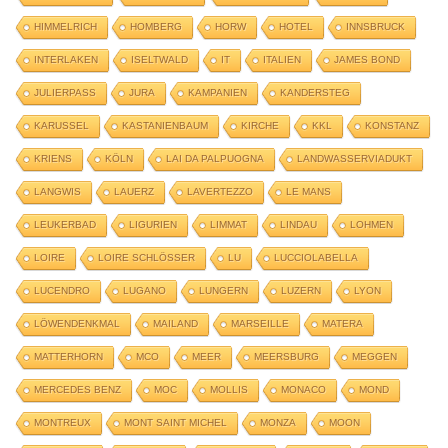
HIMMELRICH
HOMBERG
HORW
HOTEL
INNSBRUCK
INTERLAKEN
ISELTWALD
IT
ITALIEN
JAMES BOND
JULIERPASS
JURA
KAMPANIEN
KANDERSTEG
KARUSSEL
KASTANIENBAUM
KIRCHE
KKL
KONSTANZ
KRIENS
KÖLN
LAI DA PALPUOGNA
LANDWASSERVIADUKT
LANGWIS
LAUERZ
LAVERTEZZO
LE MANS
LEUKERBAD
LIGURIEN
LIMMAT
LINDAU
LOHMEN
LOIRE
LOIRE SCHLÖSSER
LU
LUCCIOLABELLA
LUCENDRO
LUGANO
LUNGERN
LUZERN
LYON
LÖWENDENKMAL
MAILAND
MARSEILLE
MATERA
MATTERHORN
MCO
MEER
MEERSBURG
MEGGEN
MERCEDES BENZ
MOC
MOLLIS
MONACO
MOND
MONTREUX
MONT SAINT MICHEL
MONZA
MOON