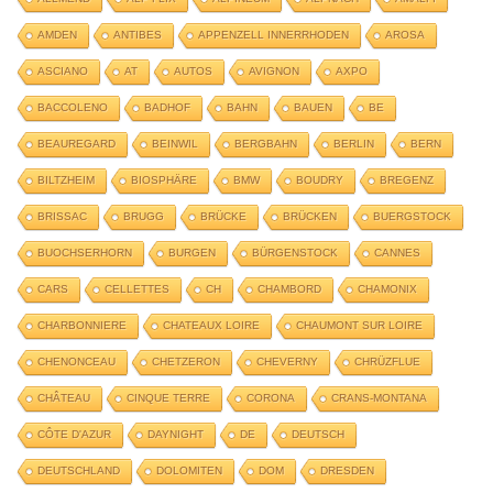
AMDEN
ANTIBES
APPENZELL INNERRHODEN
AROSA
ASCIANO
AT
AUTOS
AVIGNON
AXPO
BACCOLENO
BADHOF
BAHN
BAUEN
BE
BEAUREGARD
BEINWIL
BERGBAHN
BERLIN
BERN
BILTZHEIM
BIOSPHÄRE
BMW
BOUDRY
BREGENZ
BRISSAC
BRUGG
BRÜCKE
BRÜCKEN
BUERGSTOCK
BUOCHSERHORN
BURGEN
BÜRGENSTOCK
CANNES
CARS
CELLETTES
CH
CHAMBORD
CHAMONIX
CHARBONNIERE
CHATEAUX LOIRE
CHAUMONT SUR LOIRE
CHENONCEAU
CHETZERON
CHEVERNY
CHRÜZFLUE
CHÂTEAU
CINQUE TERRE
CORONA
CRANS-MONTANA
CÔTE D'AZUR
DAYNIGHT
DE
DEUTSCH
DEUTSCHLAND
DOLOMITEN
DOM
DRESDEN