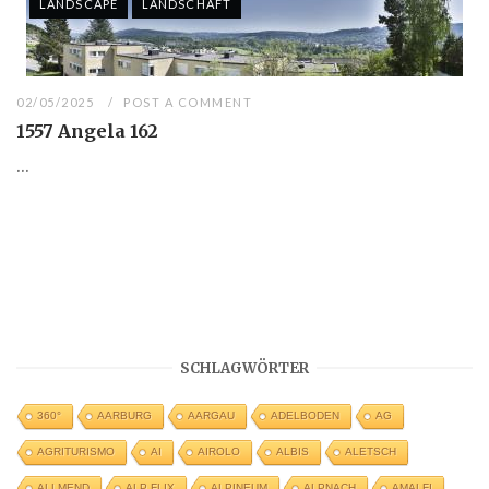
LANDSCAPE
LANDSCHAFT
02/05/2025
POST A COMMENT
1557 Angela 162
...
SCHLAGWÖRTER
360°
AARBURG
AARGAU
ADELBODEN
AG
AGRITURISMO
AI
AIROLO
ALBIS
ALETSCH
ALLMEND
ALP FLIX
ALPINEUM
ALPNACH
AMALFI