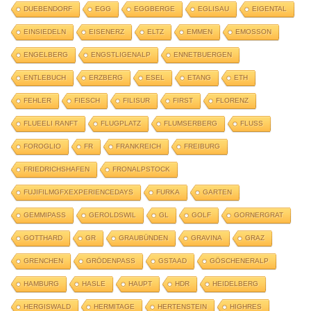
DUEBENDORF
EGG
EGGBERGE
EGLISAU
EIGENTAL
EINSIEDELN
EISENERZ
ELTZ
EMMEN
EMOSSON
ENGELBERG
ENGSTLIGENALP
ENNETBUERGEN
ENTLEBUCH
ERZBERG
ESEL
ETANG
ETH
FEHLER
FIESCH
FILISUR
FIRST
FLORENZ
FLUEELI RANFT
FLUGPLATZ
FLUMSERBERG
FLUSS
FOROGLIO
FR
FRANKREICH
FREIBURG
FRIEDRICHSHAFEN
FRONALPSTOCK
FUJIFILMGFXEXPERIENCEDAYS
FURKA
GARTEN
GEMMIPASS
GEROLDSWIL
GL
GOLF
GORNERGRAT
GOTTHARD
GR
GRAUBÜNDEN
GRAVINA
GRAZ
GRENCHEN
GRÖDENPASS
GSTAAD
GÖSCHENERALP
HAMBURG
HASLE
HAUPT
HDR
HEIDELBERG
HERGISWALD
HERMITAGE
HERTENSTEIN
HIGHRES