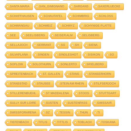
SANTA MARIA
SAN_GIMIGNANO
SARGANS
SAXERLUECKE
SCHAFFHAUSEN
SCHAUTAFEL
SCHIMBRIG
SCHLOSS
SCHWANGAU
SCHWEIZ
SCHWYZ
SCHYNIGE PLATTE
SEE
SEELISBERG
SEISER ALM
SELISBERG
SELLAJOCH
SERRANT
SG
SH
SIENA
SILVAPLANA
SINGEN
SINGLESHOT
SISIKON
SO
SOFLOW
SOLOTHURN
SONLERTO
SPIELBERG
SPREITENBACH
ST. GALLEN
STANS
STANSERHORN
STANSSTAD
STAUSEE
STEIN AM RHEIN
STILFSERJOCH
STILLERENBUEHL
ST MADDALENA
STOOS
STUTTGART
SULLY SUR LOIRE
SUSTEN
SUSTENPASS
SWISSAIR
SWISSPORARENA
SZ
TESSIN
THUN
TI
TIEFENBACH
TITLIS
TITTLIS
TOBLACH
TOSKANA