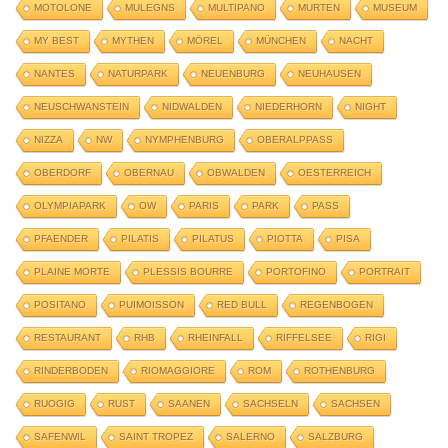
MOTOLONE
MULEGNS
MULTIPANO
MURTEN
MUSEUM
MY BEST
MYTHEN
MÖREL
MÜNCHEN
NACHT
NANTES
NATURPARK
NEUENBURG
NEUHAUSEN
NEUSCHWANSTEIN
NIDWALDEN
NIEDERHORN
NIGHT
NIZZA
NW
NYMPHENBURG
OBERALPPASS
OBERDORF
OBERNAU
OBWALDEN
OESTERREICH
OLYMPIAPARK
OW
PARIS
PARK
PASS
PFAENDER
PILATIS
PILATUS
PIOTTA
PISA
PLAINE MORTE
PLESSIS BOURRE
PORTOFINO
PORTRAIT
POSITANO
PUIMOISSON
RED BULL
REGENBOGEN
RESTAURANT
RHB
RHEINFALL
RIFFELSEE
RIGI
RINDERBODEN
RIOMAGGIORE
ROM
ROTHENBURG
RUOGIG
RUST
SAANEN
SACHSELN
SACHSEN
SAFENWIL
SAINT TROPEZ
SALERNO
SALZBURG