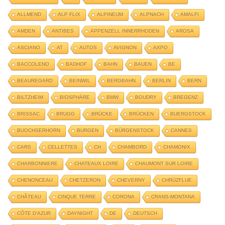
ALLMEND
ALP FLIX
ALPINEUM
ALPNACH
AMALFI
AMDEN
ANTIBES
APPENZELL INNERRHODEN
AROSA
ASCIANO
AT
AUTOS
AVIGNON
AXPO
BACCOLENO
BADHOF
BAHN
BAUEN
BE
BEAUREGARD
BEINWIL
BERGBAHN
BERLIN
BERN
BILTZHEIM
BIOSPHÄRE
BMW
BOUDRY
BREGENZ
BRISSAC
BRUGG
BRÜCKE
BRÜCKEN
BUERGSTOCK
BUOCHSERHORN
BURGEN
BÜRGENSTOCK
CANNES
CARS
CELLETTES
CH
CHAMBORD
CHAMONIX
CHARBONNIERE
CHATEAUX LOIRE
CHAUMONT SUR LOIRE
CHENONCEAU
CHETZERON
CHEVERNY
CHRÜZFLUE
CHÂTEAU
CINQUE TERRE
CORONA
CRANS-MONTANA
CÔTE D'AZUR
DAYNIGHT
DE
DEUTSCH