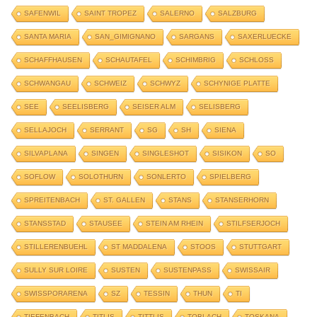
SAFENWIL
SAINT TROPEZ
SALERNO
SALZBURG
SANTA MARIA
SAN_GIMIGNANO
SARGANS
SAXERLUECKE
SCHAFFHAUSEN
SCHAUTAFEL
SCHIMBRIG
SCHLOSS
SCHWANGAU
SCHWEIZ
SCHWYZ
SCHYNIGE PLATTE
SEE
SEELISBERG
SEISER ALM
SELISBERG
SELLAJOCH
SERRANT
SG
SH
SIENA
SILVAPLANA
SINGEN
SINGLESHOT
SISIKON
SO
SOFLOW
SOLOTHURN
SONLERTO
SPIELBERG
SPREITENBACH
ST. GALLEN
STANS
STANSERHORN
STANSSTAD
STAUSEE
STEIN AM RHEIN
STILFSERJOCH
STILLERENBUEHL
ST MADDALENA
STOOS
STUTTGART
SULLY SUR LOIRE
SUSTEN
SUSTENPASS
SWISSAIR
SWISSPORARENA
SZ
TESSIN
THUN
TI
TIEFENBACH
TITLIS
TITTLIS
TOBLACH
TOSKANA