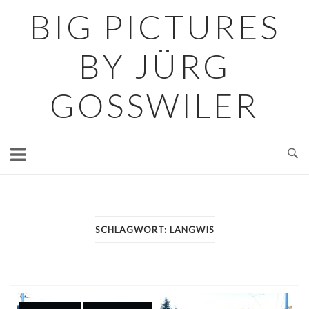
Skip
BIG PICTURES
to
content
BY JÜRG
GOSSWILER
SCHLAGWORT:
LANGWIS