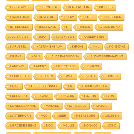
HERGISWALD
HERMITAGE
HERTENSTEIN
HIGHRES
HIMMELRICH
HOMBERG
HORW
HOTEL
INNSBRUCK
INTERLAKEN
ISELTWALD
IT
ITALIEN
JAMES BOND
JULIERPASS
JURA
KAMPANIEN
KANDERSTEG
KARUSSEL
KASTANIENBAUM
KIRCHE
KKL
KONSTANZ
KRIENS
KÖLN
LAI DA PALPUOGNA
LANDWASSERVIADUKT
LANGWIS
LAUERZ
LAVERTEZZO
LE MANS
LEUKERBAD
LIGURIEN
LIMMAT
LINDAU
LOHMEN
LOIRE
LOIRE SCHLÖSSER
LU
LUCCIOLABELLA
LUCENDRO
LUGANO
LUNGERN
LUZERN
LYON
LÖWENDENKMAL
MAILAND
MARSEILLE
MATERA
MATTERHORN
MCO
MEER
MEERSBURG
MEGGEN
MERCEDES BENZ
MOC
MOLLIS
MONACO
MOND