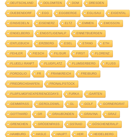
DEUTSCHLAND
DOLOMITEN
DOM
DRESDEN
DUEBENDORF
EGG
EGGBERGE
EGLISAU
EIGENTAL
EINSIEDELN
EISENERZ
ELTZ
EMMEN
EMOSSON
ENGELBERG
ENGSTLIGENALP
ENNETBUERGEN
ENTLEBUCH
ERZBERG
ESEL
ETANG
ETH
FEHLER
FIESCH
FILISUR
FIRST
FLORENZ
FLUEELI RANFT
FLUGPLATZ
FLUMSERBERG
FLUSS
FOROGLIO
FR
FRANKREICH
FREIBURG
FRIEDRICHSHAFEN
FRONALPSTOCK
FUJIFILMGFXEXPERIENCEDAYS
FURKA
GARTEN
GEMMIPASS
GEROLDSWIL
GL
GOLF
GORNERGRAT
GOTTHARD
GR
GRAUBÜNDEN
GRAVINA
GRAZ
GRENCHEN
GRÖDENPASS
GSTAAD
GÖSCHENERALP
HAMBURG
HASLE
HAUPT
HDR
HEIDELBERG