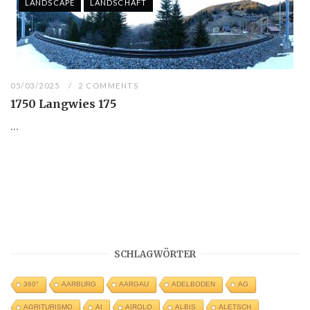
LANDSCAPE
LANDSCHAFT
05/03/2025
2 COMMENTS
1750 Langwies 175
...
SCHLAGWÖRTER
360°
AARBURG
AARGAU
ADELBODEN
AG
AGRITURISMO
AI
AIROLO
ALBIS
ALETSCH