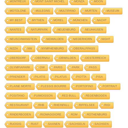
MONTREUX
MONT SAINT MICHEL
MONZA
MOON
MOTOLONE
MULEGNS
MULTIPANO
MURTEN
MUSEUM
MY BEST
MYTHEN
MÖREL
MÜNCHEN
NACHT
NANTES
NATURPARK
NEUENBURG
NEUHAUSEN
NEUSCHWANSTEIN
NIDWALDEN
NIEDERHORN
NIGHT
NIZZA
NW
NYMPHENBURG
OBERALPPASS
OBERDORF
OBERNAU
OBWALDEN
OESTERREICH
OLYMPIAPARK
OW
PARIS
PARK
PASS
PFAENDER
PILATIS
PILATUS
PIOTTA
PISA
PLAINE MORTE
PLESSIS BOURRE
PORTOFINO
PORTRAIT
POSITANO
PUIMOISSON
RED BULL
REGENBOGEN
RESTAURANT
RHB
RHEINFALL
RIFFELSEE
RIGI
RINDERBODEN
RIOMAGGIORE
ROM
ROTHENBURG
RUOGIG
RUST
SAANEN
SACHSELN
SACHSEN