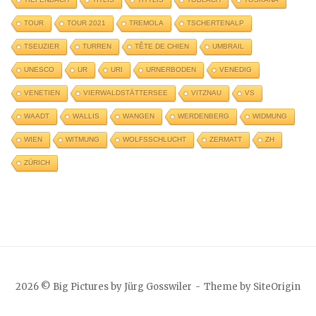
TOUR
TOUR 2021
TREMOLA
TSCHERTENALP
TSEUZIER
TURREN
TÊTE DE CHIEN
UMBRAIL
UNESCO
UR
URI
URNERBODEN
VENEDIG
VENETIEN
VIERWALDSTÄTTERSEE
VITZNAU
VS
WAADT
WALLIS
WANGEN
WERDENBERG
WIDMUNG
WIEN
WITMUNG
WOLFSSCHLUCHT
ZERMATT
ZH
ZÜRICH
2026 © Big Pictures by Jürg Gosswiler
Theme by
SiteOrigin