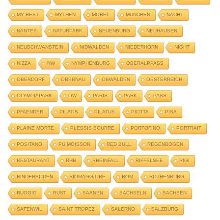
MY BEST
MYTHEN
MÖREL
MÜNCHEN
NACHT
NANTES
NATURPARK
NEUENBURG
NEUHAUSEN
NEUSCHWANSTEIN
NIDWALDEN
NIEDERHORN
NIGHT
NIZZA
NW
NYMPHENBURG
OBERALPPASS
OBERDORF
OBERNAU
OBWALDEN
OESTERREICH
OLYMPIAPARK
OW
PARIS
PARK
PASS
PFAENDER
PILATIS
PILATUS
PIOTTA
PISA
PLAINE MORTE
PLESSIS BOURRE
PORTOFINO
PORTRAIT
POSITANO
PUIMOISSON
RED BULL
REGENBOGEN
RESTAURANT
RHB
RHEINFALL
RIFFELSEE
RIGI
RINDERBODEN
RIOMAGGIORE
ROM
ROTHENBURG
RUOGIG
RUST
SAANEN
SACHSELN
SACHSEN
SAFENWIL
SAINT TROPEZ
SALERNO
SALZBURG