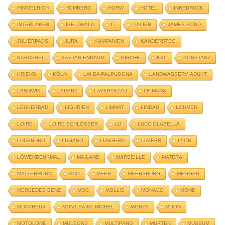
HIMMELRICH
HOMBERG
HORW
HOTEL
INNSBRUCK
INTERLAKEN
ISELTWALD
IT
ITALIEN
JAMES BOND
JULIERPASS
JURA
KAMPANIEN
KANDERSTEG
KARUSSEL
KASTANIENBAUM
KIRCHE
KKL
KONSTANZ
KRIENS
KÖLN
LAI DA PALPUOGNA
LANDWASSERVIADUKT
LANGWIS
LAUERZ
LAVERTEZZO
LE MANS
LEUKERBAD
LIGURIEN
LIMMAT
LINDAU
LOHMEN
LOIRE
LOIRE SCHLÖSSER
LU
LUCCIOLABELLA
LUCENDRO
LUGANO
LUNGERN
LUZERN
LYON
LÖWENDENKMAL
MAILAND
MARSEILLE
MATERA
MATTERHORN
MCO
MEER
MEERSBURG
MEGGEN
MERCEDES BENZ
MOC
MOLLIS
MONACO
MOND
MONTREUX
MONT SAINT MICHEL
MONZA
MOON
MOTOLONE
MULEGNS
MULTIPANO
MURTEN
MUSEUM