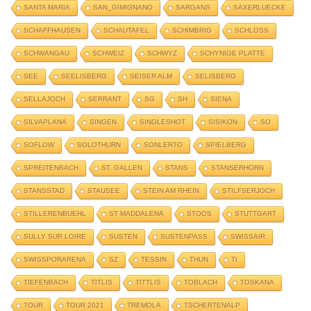
SANTA MARIA
SAN_GIMIGNANO
SARGANS
SAXERLUECKE
SCHAFFHAUSEN
SCHAUTAFEL
SCHIMBRIG
SCHLOSS
SCHWANGAU
SCHWEIZ
SCHWYZ
SCHYNIGE PLATTE
SEE
SEELISBERG
SEISER ALM
SELISBERG
SELLAJOCH
SERRANT
SG
SH
SIENA
SILVAPLANA
SINGEN
SINGLESHOT
SISIKON
SO
SOFLOW
SOLOTHURN
SONLERTO
SPIELBERG
SPREITENBACH
ST. GALLEN
STANS
STANSERHORN
STANSSTAD
STAUSEE
STEIN AM RHEIN
STILFSERJOCH
STILLERENBUEHL
ST MADDALENA
STOOS
STUTTGART
SULLY SUR LOIRE
SUSTEN
SUSTENPASS
SWISSAIR
SWISSPORARENA
SZ
TESSIN
THUN
TI
TIEFENBACH
TITLIS
TITTLIS
TOBLACH
TOSKANA
TOUR
TOUR 2021
TREMOLA
TSCHERTENALP