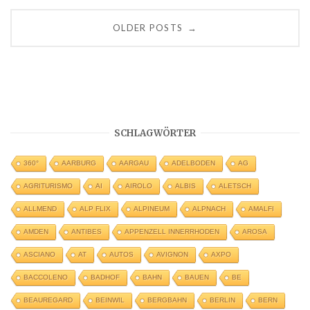
Posts
OLDER POSTS
→
navigation
SCHLAGWÖRTER
360°
AARBURG
AARGAU
ADELBODEN
AG
AGRITURISMO
AI
AIROLO
ALBIS
ALETSCH
ALLMEND
ALP FLIX
ALPINEUM
ALPNACH
AMALFI
AMDEN
ANTIBES
APPENZELL INNERRHODEN
AROSA
ASCIANO
AT
AUTOS
AVIGNON
AXPO
BACCOLENO
BADHOF
BAHN
BAUEN
BE
BEAUREGARD
BEINWIL
BERGBAHN
BERLIN
BERN