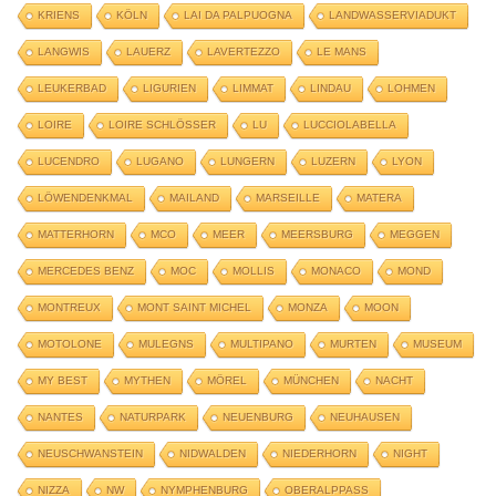
KRIENS
KÖLN
LAI DA PALPUOGNA
LANDWASSERVIADUKT
LANGWIS
LAUERZ
LAVERTEZZO
LE MANS
LEUKERBAD
LIGURIEN
LIMMAT
LINDAU
LOHMEN
LOIRE
LOIRE SCHLÖSSER
LU
LUCCIOLABELLA
LUCENDRO
LUGANO
LUNGERN
LUZERN
LYON
LÖWENDENKMAL
MAILAND
MARSEILLE
MATERA
MATTERHORN
MCO
MEER
MEERSBURG
MEGGEN
MERCEDES BENZ
MOC
MOLLIS
MONACO
MOND
MONTREUX
MONT SAINT MICHEL
MONZA
MOON
MOTOLONE
MULEGNS
MULTIPANO
MURTEN
MUSEUM
MY BEST
MYTHEN
MÖREL
MÜNCHEN
NACHT
NANTES
NATURPARK
NEUENBURG
NEUHAUSEN
NEUSCHWANSTEIN
NIDWALDEN
NIEDERHORN
NIGHT
NIZZA
NW
NYMPHENBURG
OBERALPPASS