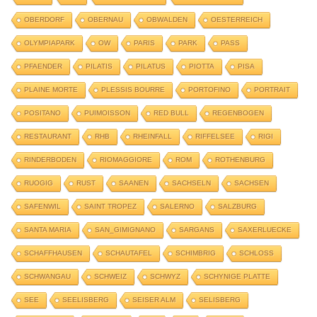
OBERDORF
OBERNAU
OBWALDEN
OESTERREICH
OLYMPIAPARK
OW
PARIS
PARK
PASS
PFAENDER
PILATIS
PILATUS
PIOTTA
PISA
PLAINE MORTE
PLESSIS BOURRE
PORTOFINO
PORTRAIT
POSITANO
PUIMOISSON
RED BULL
REGENBOGEN
RESTAURANT
RHB
RHEINFALL
RIFFELSEE
RIGI
RINDERBODEN
RIOMAGGIORE
ROM
ROTHENBURG
RUOGIG
RUST
SAANEN
SACHSELN
SACHSEN
SAFENWIL
SAINT TROPEZ
SALERNO
SALZBURG
SANTA MARIA
SAN_GIMIGNANO
SARGANS
SAXERLUECKE
SCHAFFHAUSEN
SCHAUTAFEL
SCHIMBRIG
SCHLOSS
SCHWANGAU
SCHWEIZ
SCHWYZ
SCHYNIGE PLATTE
SEE
SEELISBERG
SEISER ALM
SELISBERG