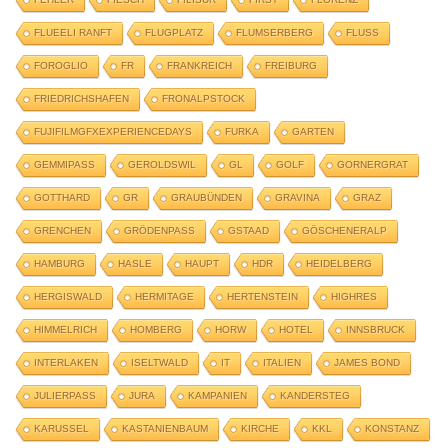
FLUEELI RANFT
FLUGPLATZ
FLUMSERBERG
FLUSS
FOROGLIO
FR
FRANKREICH
FREIBURG
FRIEDRICHSHAFEN
FRONALPSTOCK
FUJIFILMGFXEXPERIENCEDAYS
FURKA
GARTEN
GEMMIPASS
GEROLDSWIL
GL
GOLF
GORNERGRAT
GOTTHARD
GR
GRAUBÜNDEN
GRAVINA
GRAZ
GRENCHEN
GRÖDENPASS
GSTAAD
GÖSCHENERALP
HAMBURG
HASLE
HAUPT
HDR
HEIDELBERG
HERGISWALD
HERMITAGE
HERTENSTEIN
HIGHRES
HIMMELRICH
HOMBERG
HORW
HOTEL
INNSBRUCK
INTERLAKEN
ISELTWALD
IT
ITALIEN
JAMES BOND
JULIERPASS
JURA
KAMPANIEN
KANDERSTEG
KARUSSEL
KASTANIENBAUM
KIRCHE
KKL
KONSTANZ