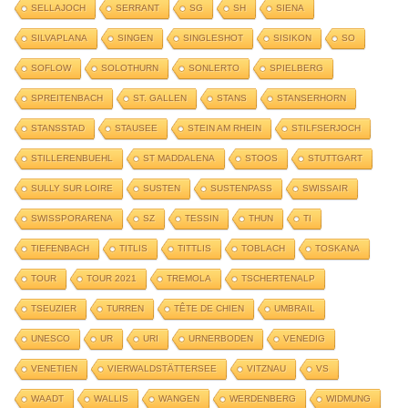
SELLAJOCH
SERRANT
SG
SH
SIENA
SILVAPLANA
SINGEN
SINGLESHOT
SISIKON
SO
SOFLOW
SOLOTHURN
SONLERTO
SPIELBERG
SPREITENBACH
ST. GALLEN
STANS
STANSERHORN
STANSSTAD
STAUSEE
STEIN AM RHEIN
STILFSERJOCH
STILLERENBUEHL
ST MADDALENA
STOOS
STUTTGART
SULLY SUR LOIRE
SUSTEN
SUSTENPASS
SWISSAIR
SWISSPORARENA
SZ
TESSIN
THUN
TI
TIEFENBACH
TITLIS
TITTLIS
TOBLACH
TOSKANA
TOUR
TOUR 2021
TREMOLA
TSCHERTENALP
TSEUZIER
TURREN
TÊTE DE CHIEN
UMBRAIL
UNESCO
UR
URI
URNERBODEN
VENEDIG
VENETIEN
VIERWALDSTÄTTERSEE
VITZNAU
VS
WAADT
WALLIS
WANGEN
WERDENBERG
WIDMUNG