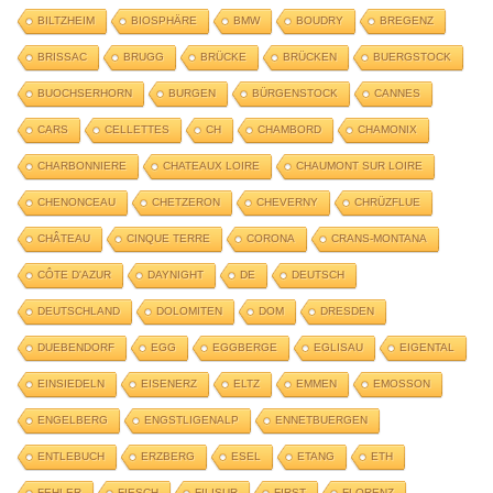
BILTZHEIM
BIOSPHÄRE
BMW
BOUDRY
BREGENZ
BRISSAC
BRUGG
BRÜCKE
BRÜCKEN
BUERGSTOCK
BUOCHSERHORN
BURGEN
BÜRGENSTOCK
CANNES
CARS
CELLETTES
CH
CHAMBORD
CHAMONIX
CHARBONNIERE
CHATEAUX LOIRE
CHAUMONT SUR LOIRE
CHENONCEAU
CHETZERON
CHEVERNY
CHRÜZFLUE
CHÂTEAU
CINQUE TERRE
CORONA
CRANS-MONTANA
CÔTE D'AZUR
DAYNIGHT
DE
DEUTSCH
DEUTSCHLAND
DOLOMITEN
DOM
DRESDEN
DUEBENDORF
EGG
EGGBERGE
EGLISAU
EIGENTAL
EINSIEDELN
EISENERZ
ELTZ
EMMEN
EMOSSON
ENGELBERG
ENGSTLIGENALP
ENNETBUERGEN
ENTLEBUCH
ERZBERG
ESEL
ETANG
ETH
FEHLER
FIESCH
FILISUR
FIRST
FLORENZ