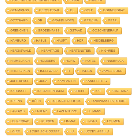
FUJIFILMGFXEXPERIENCEDAYS
FURKA
GARTEN
GEMMIPASS
GEROLDSWIL
GL
GOLF
GORNERGRAT
GOTTHARD
GR
GRAUBÜNDEN
GRAVINA
GRAZ
GRENCHEN
GRÖDENPASS
GSTAAD
GÖSCHENERALP
HAMBURG
HASLE
HAUPT
HDR
HEIDELBERG
HERGISWALD
HERMITAGE
HERTENSTEIN
HIGHRES
HIMMELRICH
HOMBERG
HORW
HOTEL
INNSBRUCK
INTERLAKEN
ISELTWALD
IT
ITALIEN
JAMES BOND
JULIERPASS
JURA
KAMPANIEN
KANDERSTEG
KARUSSEL
KASTANIENBAUM
KIRCHE
KKL
KONSTANZ
KRIENS
KÖLN
LAI DA PALPUOGNA
LANDWASSERVIADUKT
LANGWIS
LAUERZ
LAVERTEZZO
LE MANS
LEUKERBAD
LIGURIEN
LIMMAT
LINDAU
LOHMEN
LOIRE
LOIRE SCHLÖSSER
LU
LUCCIOLABELLA