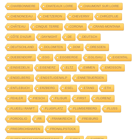
CHARBONNIERE
CHATEAUX LOIRE
CHAUMONT SUR LOIRE
CHENONCEAU
CHETZERON
CHEVERNY
CHRÜZFLUE
CHÂTEAU
CINQUE TERRE
CORONA
CRANS-MONTANA
CÔTE D'AZUR
DAYNIGHT
DE
DEUTSCH
DEUTSCHLAND
DOLOMITEN
DOM
DRESDEN
DUEBENDORF
EGG
EGGBERGE
EGLISAU
EIGENTAL
EINSIEDELN
EISENERZ
ELTZ
EMMEN
EMOSSON
ENGELBERG
ENGSTLIGENALP
ENNETBUERGEN
ENTLEBUCH
ERZBERG
ESEL
ETANG
ETH
FEHLER
FIESCH
FILISUR
FIRST
FLORENZ
FLUEELI RANFT
FLUGPLATZ
FLUMSERBERG
FLUSS
FOROGLIO
FR
FRANKREICH
FREIBURG
FRIEDRICHSHAFEN
FRONALPSTOCK