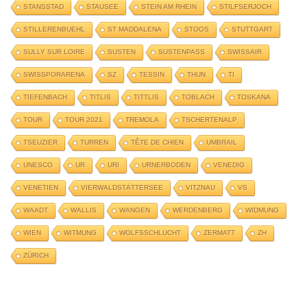
STANSSTAD
STAUSEE
STEIN AM RHEIN
STILFSERJOCH
STILLERENBUEHL
ST MADDALENA
STOOS
STUTTGART
SULLY SUR LOIRE
SUSTEN
SUSTENPASS
SWISSAIR
SWISSPORARENA
SZ
TESSIN
THUN
TI
TIEFENBACH
TITLIS
TITTLIS
TOBLACH
TOSKANA
TOUR
TOUR 2021
TREMOLA
TSCHERTENALP
TSEUZIER
TURREN
TÊTE DE CHIEN
UMBRAIL
UNESCO
UR
URI
URNERBODEN
VENEDIG
VENETIEN
VIERWALDSTÄTTERSEE
VITZNAU
VS
WAADT
WALLIS
WANGEN
WERDENBERG
WIDMUNG
WIEN
WITMUNG
WOLFSSCHLUCHT
ZERMATT
ZH
ZÜRICH