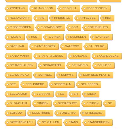
POSITANO
PUIMOISSON
RED BULL
REGENBOGEN
RESTAURANT
RHB
RHEINFALL
RIFFELSEE
RIGI
RINDERBODEN
RIOMAGGIORE
ROM
ROTHENBURG
RUOGIG
RUST
SAANEN
SACHSELN
SACHSEN
SAFENWIL
SAINT TROPEZ
SALERNO
SALZBURG
SANTA MARIA
SAN_GIMIGNANO
SARGANS
SAXERLUECKE
SCHAFFHAUSEN
SCHAUTAFEL
SCHIMBRIG
SCHLOSS
SCHWANGAU
SCHWEIZ
SCHWYZ
SCHYNIGE PLATTE
SEE
SEELISBERG
SEISER ALM
SELISBERG
SELLAJOCH
SERRANT
SG
SH
SIENA
SILVAPLANA
SINGEN
SINGLESHOT
SISIKON
SO
SOFLOW
SOLOTHURN
SONLERTO
SPIELBERG
SPREITENBACH
ST. GALLEN
STANS
STANSERHORN