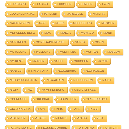
LUCENDRO
LUGANO
LUNGERN
LUZERN
LYON
LÖWENDENKMAL
MAILAND
MARSEILLE
MATERA
MATTERHORN
MCO
MEER
MEERSBURG
MEGGEN
MERCEDES BENZ
MOC
MOLLIS
MONACO
MOND
MONTREUX
MONT SAINT MICHEL
MONZA
MOON
MOTOLONE
MULEGNS
MULTIPANO
MURTEN
MUSEUM
MY BEST
MYTHEN
MÖREL
MÜNCHEN
NACHT
NANTES
NATURPARK
NEUENBURG
NEUHAUSEN
NEUSCHWANSTEIN
NIDWALDEN
NIEDERHORN
NIGHT
NIZZA
NW
NYMPHENBURG
OBERALPPASS
OBERDORF
OBERNAU
OBWALDEN
OESTERREICH
OLYMPIAPARK
OW
PARIS
PARK
PASS
PFAENDER
PILATIS
PILATUS
PIOTTA
PISA
PLAINE MORTE
PLESSIS BOURRE
PORTOFINO
PORTRAIT