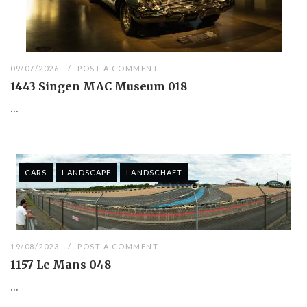
09/07/2026
POST A COMMENT
1443 Singen MAC Museum 018
...
CARS
LANDSCAPE
LANDSCHAFT
19/08/2023
POST A COMMENT
1157 Le Mans 048
...