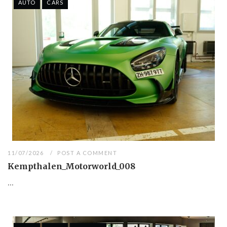
AUTO
CARS
11/07/2026
POST A COMMENT
Kempthalen_Motorworld_008
...