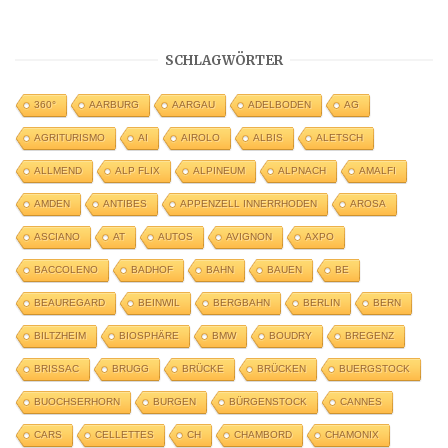
SCHLAGWÖRTER
360°
AARBURG
AARGAU
ADELBODEN
AG
AGRITURISMO
AI
AIROLO
ALBIS
ALETSCH
ALLMEND
ALP FLIX
ALPINEUM
ALPNACH
AMALFI
AMDEN
ANTIBES
APPENZELL INNERRHODEN
AROSA
ASCIANO
AT
AUTOS
AVIGNON
AXPO
BACCOLENO
BADHOF
BAHN
BAUEN
BE
BEAUREGARD
BEINWIL
BERGBAHN
BERLIN
BERN
BILTZHEIM
BIOSPHÄRE
BMW
BOUDRY
BREGENZ
BRISSAC
BRUGG
BRÜCKE
BRÜCKEN
BUERGSTOCK
BUOCHSERHORN
BURGEN
BÜRGENSTOCK
CANNES
CARS
CELLETTES
CH
CHAMBORD
CHAMONIX