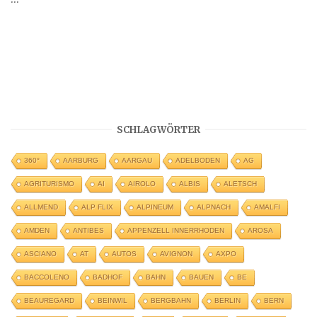
SCHLAGWÖRTER
360°
AARBURG
AARGAU
ADELBODEN
AG
AGRITURISMO
AI
AIROLO
ALBIS
ALETSCH
ALLMEND
ALP FLIX
ALPINEUM
ALPNACH
AMALFI
AMDEN
ANTIBES
APPENZELL INNERRHODEN
AROSA
ASCIANO
AT
AUTOS
AVIGNON
AXPO
BACCOLENO
BADHOF
BAHN
BAUEN
BE
BEAUREGARD
BEINWIL
BERGBAHN
BERLIN
BERN