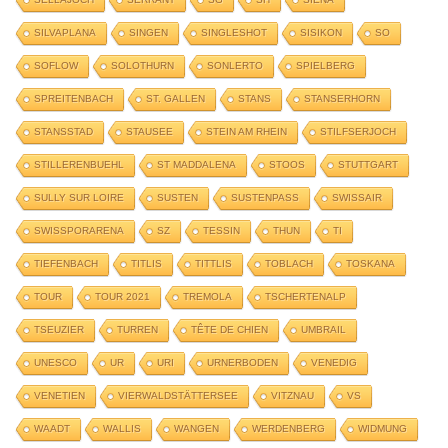
SILVAPLANA
SINGEN
SINGLESHOT
SISIKON
SO
SOFLOW
SOLOTHURN
SONLERTO
SPIELBERG
SPREITENBACH
ST. GALLEN
STANS
STANSERHORN
STANSSTAD
STAUSEE
STEIN AM RHEIN
STILFSERJOCH
STILLERENBUEHL
ST MADDALENA
STOOS
STUTTGART
SULLY SUR LOIRE
SUSTEN
SUSTENPASS
SWISSAIR
SWISSPORARENA
SZ
TESSIN
THUN
TI
TIEFENBACH
TITLIS
TITTLIS
TOBLACH
TOSKANA
TOUR
TOUR 2021
TREMOLA
TSCHERTENALP
TSEUZIER
TURREN
TÊTE DE CHIEN
UMBRAIL
UNESCO
UR
URI
URNERBODEN
VENEDIG
VENETIEN
VIERWALDSTÄTTERSEE
VITZNAU
VS
WAADT
WALLIS
WANGEN
WERDENBERG
WIDMUNG