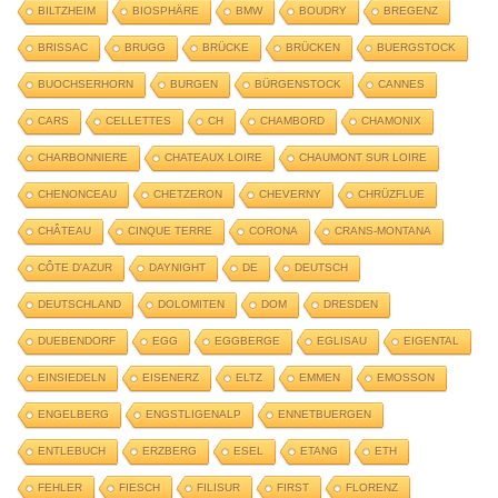
BILTZHEIM
BIOSPHÄRE
BMW
BOUDRY
BREGENZ
BRISSAC
BRUGG
BRÜCKE
BRÜCKEN
BUERGSTOCK
BUOCHSERHORN
BURGEN
BÜRGENSTOCK
CANNES
CARS
CELLETTES
CH
CHAMBORD
CHAMONIX
CHARBONNIERE
CHATEAUX LOIRE
CHAUMONT SUR LOIRE
CHENONCEAU
CHETZERON
CHEVERNY
CHRÜZFLUE
CHÂTEAU
CINQUE TERRE
CORONA
CRANS-MONTANA
CÔTE D'AZUR
DAYNIGHT
DE
DEUTSCH
DEUTSCHLAND
DOLOMITEN
DOM
DRESDEN
DUEBENDORF
EGG
EGGBERGE
EGLISAU
EIGENTAL
EINSIEDELN
EISENERZ
ELTZ
EMMEN
EMOSSON
ENGELBERG
ENGSTLIGENALP
ENNETBUERGEN
ENTLEBUCH
ERZBERG
ESEL
ETANG
ETH
FEHLER
FIESCH
FILISUR
FIRST
FLORENZ