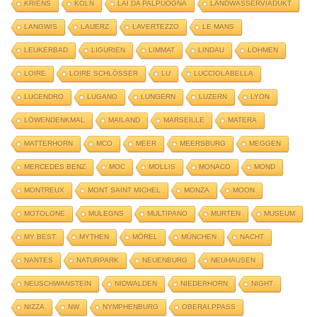
KRIENS
KÖLN
LAI DA PALPUOGNA
LANDWASSERVIADUKT
LANGWIS
LAUERZ
LAVERTEZZO
LE MANS
LEUKERBAD
LIGURIEN
LIMMAT
LINDAU
LOHMEN
LOIRE
LOIRE SCHLÖSSER
LU
LUCCIOLABELLA
LUCENDRO
LUGANO
LUNGERN
LUZERN
LYON
LÖWENDENKMAL
MAILAND
MARSEILLE
MATERA
MATTERHORN
MCO
MEER
MEERSBURG
MEGGEN
MERCEDES BENZ
MOC
MOLLIS
MONACO
MOND
MONTREUX
MONT SAINT MICHEL
MONZA
MOON
MOTOLONE
MULEGNS
MULTIPANO
MURTEN
MUSEUM
MY BEST
MYTHEN
MÖREL
MÜNCHEN
NACHT
NANTES
NATURPARK
NEUENBURG
NEUHAUSEN
NEUSCHWANSTEIN
NIDWALDEN
NIEDERHORN
NIGHT
NIZZA
NW
NYMPHENBURG
OBERALPPASS