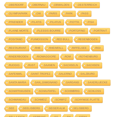
OBERDORF
OBERNAU
OBWALDEN
OESTERREICH
OLYMPIAPARK
OW
PARIS
PARK
PASS
PFAENDER
PILATIS
PILATUS
PIOTTA
PISA
PLAINE MORTE
PLESSIS BOURRE
PORTOFINO
PORTRAIT
POSITANO
PUIMOISSON
RED BULL
REGENBOGEN
RESTAURANT
RHB
RHEINFALL
RIFFELSEE
RIGI
RINDERBODEN
RIOMAGGIORE
ROM
ROTHENBURG
RUOGIG
RUST
SAANEN
SACHSELN
SACHSEN
SAFENWIL
SAINT TROPEZ
SALERNO
SALZBURG
SANTA MARIA
SAN_GIMIGNANO
SARGANS
SAXERLUECKE
SCHAFFHAUSEN
SCHAUTAFEL
SCHIMBRIG
SCHLOSS
SCHWANGAU
SCHWEIZ
SCHWYZ
SCHYNIGE PLATTE
SEE
SEELISBERG
SEISER ALM
SELISBERG
SELLAJOCH
SERRANT
SG
SH
SIENA