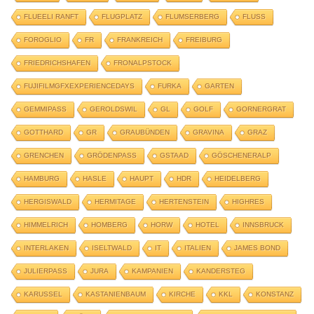
FLUEELI RANFT
FLUGPLATZ
FLUMSERBERG
FLUSS
FOROGLIO
FR
FRANKREICH
FREIBURG
FRIEDRICHSHAFEN
FRONALPSTOCK
FUJIFILMGFXEXPERIENCEDAYS
FURKA
GARTEN
GEMMIPASS
GEROLDSWIL
GL
GOLF
GORNERGRAT
GOTTHARD
GR
GRAUBÜNDEN
GRAVINA
GRAZ
GRENCHEN
GRÖDENPASS
GSTAAD
GÖSCHENERALP
HAMBURG
HASLE
HAUPT
HDR
HEIDELBERG
HERGISWALD
HERMITAGE
HERTENSTEIN
HIGHRES
HIMMELRICH
HOMBERG
HORW
HOTEL
INNSBRUCK
INTERLAKEN
ISELTWALD
IT
ITALIEN
JAMES BOND
JULIERPASS
JURA
KAMPANIEN
KANDERSTEG
KARUSSEL
KASTANIENBAUM
KIRCHE
KKL
KONSTANZ