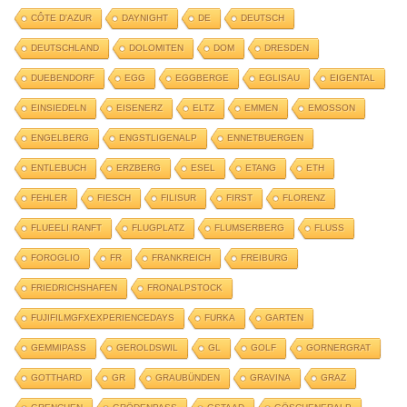
CÔTE D'AZUR
DAYNIGHT
DE
DEUTSCH
DEUTSCHLAND
DOLOMITEN
DOM
DRESDEN
DUEBENDORF
EGG
EGGBERGE
EGLISAU
EIGENTAL
EINSIEDELN
EISENERZ
ELTZ
EMMEN
EMOSSON
ENGELBERG
ENGSTLIGENALP
ENNETBUERGEN
ENTLEBUCH
ERZBERG
ESEL
ETANG
ETH
FEHLER
FIESCH
FILISUR
FIRST
FLORENZ
FLUEELI RANFT
FLUGPLATZ
FLUMSERBERG
FLUSS
FOROGLIO
FR
FRANKREICH
FREIBURG
FRIEDRICHSHAFEN
FRONALPSTOCK
FUJIFILMGFXEXPERIENCEDAYS
FURKA
GARTEN
GEMMIPASS
GEROLDSWIL
GL
GOLF
GORNERGRAT
GOTTHARD
GR
GRAUBÜNDEN
GRAVINA
GRAZ