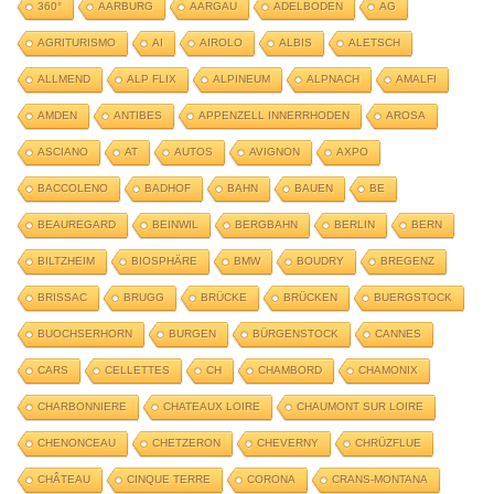
360°
AARBURG
AARGAU
ADELBODEN
AG
AGRITURISMO
AI
AIROLO
ALBIS
ALETSCH
ALLMEND
ALP FLIX
ALPINEUM
ALPNACH
AMALFI
AMDEN
ANTIBES
APPENZELL INNERRHODEN
AROSA
ASCIANO
AT
AUTOS
AVIGNON
AXPO
BACCOLENO
BADHOF
BAHN
BAUEN
BE
BEAUREGARD
BEINWIL
BERGBAHN
BERLIN
BERN
BILTZHEIM
BIOSPHÄRE
BMW
BOUDRY
BREGENZ
BRISSAC
BRUGG
BRÜCKE
BRÜCKEN
BUERGSTOCK
BUOCHSERHORN
BURGEN
BÜRGENSTOCK
CANNES
CARS
CELLETTES
CH
CHAMBORD
CHAMONIX
CHARBONNIERE
CHATEAUX LOIRE
CHAUMONT SUR LOIRE
CHENONCEAU
CHETZERON
CHEVERNY
CHRÜZFLUE
CHÂTEAU
CINQUE TERRE
CORONA
CRANS-MONTANA