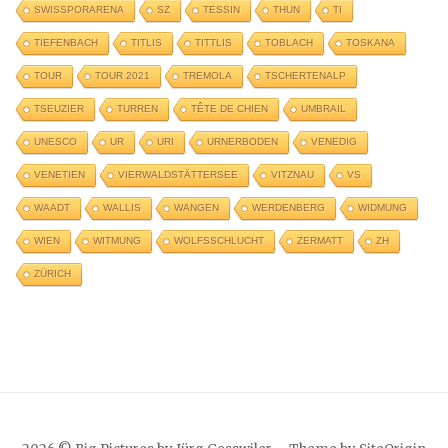
SWISSPORARENA
SZ
TESSIN
THUN
TI
TIEFENBACH
TITLIS
TITTLIS
TOBLACH
TOSKANA
TOUR
TOUR 2021
TREMOLA
TSCHERTENALP
TSEUZIER
TURREN
TÊTE DE CHIEN
UMBRAIL
UNESCO
UR
URI
URNERBODEN
VENEDIG
VENETIEN
VIERWALDSTÄTTERSEE
VITZNAU
VS
WAADT
WALLIS
WANGEN
WERDENBERG
WIDMUNG
WIEN
WITMUNG
WOLFSSCHLUCHT
ZERMATT
ZH
ZÜRICH