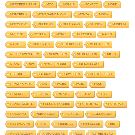
MERCEDES BENZ
MOC
MOLLIS
MONACO
MOND
MONTREUX
MONT SAINT MICHEL
MONZA
MOON
MOTOLONE
MULEGNS
MULTIPANO
MURTEN
MUSEUM
MY BEST
MYTHEN
MÖREL
MÜNCHEN
NACHT
NANTES
NATURPARK
NEUENBURG
NEUHAUSEN
NEUSCHWANSTEIN
NIDWALDEN
NIEDERHORN
NIGHT
NIZZA
NW
NYMPHENBURG
OBERALPPASS
OBERDORF
OBERNAU
OBWALDEN
OESTERREICH
OLYMPIAPARK
OW
PARIS
PARK
PASS
PFAENDER
PILATIS
PILATUS
PIOTTA
PISA
PLAINE MORTE
PLESSIS BOURRE
PORTOFINO
PORTRAIT
POSITANO
PUIMOISSON
RED BULL
REGENBOGEN
RESTAURANT
RHB
RHEINFALL
RIFFELSEE
RIGI
RINDERBODEN
RIOMAGGIORE
ROM
ROTHENBURG