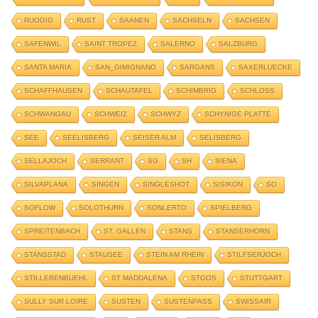
RUOGIG
RUST
SAANEN
SACHSELN
SACHSEN
SAFENWIL
SAINT TROPEZ
SALERNO
SALZBURG
SANTA MARIA
SAN_GIMIGNANO
SARGANS
SAXERLUECKE
SCHAFFHAUSEN
SCHAUTAFEL
SCHIMBRIG
SCHLOSS
SCHWANGAU
SCHWEIZ
SCHWYZ
SCHYNIGE PLATTE
SEE
SEELISBERG
SEISER ALM
SELISBERG
SELLAJOCH
SERRANT
SG
SH
SIENA
SILVAPLANA
SINGEN
SINGLESHOT
SISIKON
SO
SOFLOW
SOLOTHURN
SONLERTO
SPIELBERG
SPREITENBACH
ST. GALLEN
STANS
STANSERHORN
STANSSTAD
STAUSEE
STEIN AM RHEIN
STILFSERJOCH
STILLERENBUEHL
ST MADDALENA
STOOS
STUTTGART
SULLY SUR LOIRE
SUSTEN
SUSTENPASS
SWISSAIR