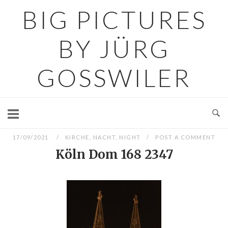
Skip
BIG PICTURES
to
content
BY JÜRG
GOSSWILER
17/09/2021
KIRCHE
,
NACHT
,
NIGHT
POST A COMMENT
Köln Dom 168 2347