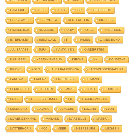
GRENCHEN
GRÖDENPASS
GSTAAD
GÖSCHENERALP
HAMBURG
HASLE
HAUPT
HDR
HEIDELBERG
HERGISWALD
HERMITAGE
HERTENSTEIN
HIGHRES
HIMMELRICH
HOMBERG
HORW
HOTEL
INNSBRUCK
INTERLAKEN
ISELTWALD
IT
ITALIEN
JAMES BOND
JULIERPASS
JURA
KAMPANIEN
KANDERSTEG
KARUSSEL
KASTANIENBAUM
KIRCHE
KKL
KONSTANZ
KRIENS
KÖLN
LAI DA PALPUOGNA
LANDWASSERVIADUKT
LANGWIS
LAUERZ
LAVERTEZZO
LE MANS
LEUKERBAD
LIGURIEN
LIMMAT
LINDAU
LOHMEN
LOIRE
LOIRE SCHLÖSSER
LU
LUCCIOLABELLA
LUCENDRO
LUGANO
LUNGERN
LUZERN
LYON
LÖWENDENKMAL
MAILAND
MARSEILLE
MATERA
MATTERHORN
MCO
MEER
MEERSBURG
MEGGEN