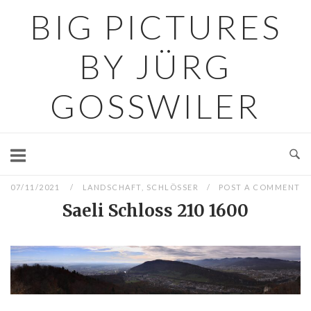
Skip
BIG PICTURES
to
content
BY JÜRG
GOSSWILER
07/11/2021
LANDSCHAFT
,
SCHLÖSSER
POST A COMMENT
Saeli Schloss 210 1600