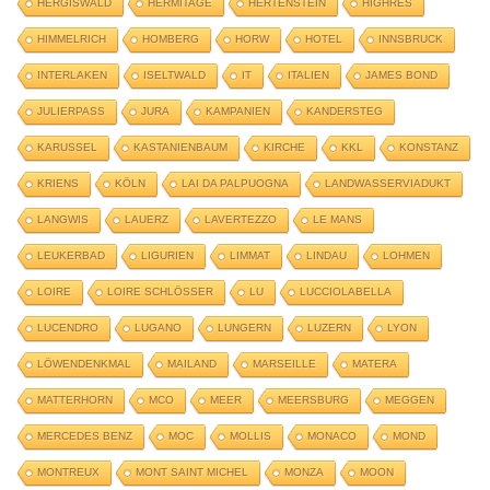
HERGISWALD
HERMITAGE
HERTENSTEIN
HIGHRES
HIMMELRICH
HOMBERG
HORW
HOTEL
INNSBRUCK
INTERLAKEN
ISELTWALD
IT
ITALIEN
JAMES BOND
JULIERPASS
JURA
KAMPANIEN
KANDERSTEG
KARUSSEL
KASTANIENBAUM
KIRCHE
KKL
KONSTANZ
KRIENS
KÖLN
LAI DA PALPUOGNA
LANDWASSERVIADUKT
LANGWIS
LAUERZ
LAVERTEZZO
LE MANS
LEUKERBAD
LIGURIEN
LIMMAT
LINDAU
LOHMEN
LOIRE
LOIRE SCHLÖSSER
LU
LUCCIOLABELLA
LUCENDRO
LUGANO
LUNGERN
LUZERN
LYON
LÖWENDENKMAL
MAILAND
MARSEILLE
MATERA
MATTERHORN
MCO
MEER
MEERSBURG
MEGGEN
MERCEDES BENZ
MOC
MOLLIS
MONACO
MOND
MONTREUX
MONT SAINT MICHEL
MONZA
MOON