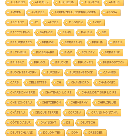
ALLMEND
ALP FLIX
ALPINEUM
ALPNACH
AMALFI
AMDEN
ANTIBES
APPENZELL INNERRHODEN
AROSA
ASCIANO
AT
AUTOS
AVIGNON
AXPO
BACCOLENO
BADHOF
BAHN
BAUEN
BE
BEAUREGARD
BEINWIL
BERGBAHN
BERLIN
BERN
BILTZHEIM
BIOSPHÄRE
BMW
BOUDRY
BREGENZ
BRISSAC
BRUGG
BRÜCKE
BRÜCKEN
BUERGSTOCK
BUOCHSERHORN
BURGEN
BÜRGENSTOCK
CANNES
CARS
CELLETTES
CH
CHAMBORD
CHAMONIX
CHARBONNIERE
CHATEAUX LOIRE
CHAUMONT SUR LOIRE
CHENONCEAU
CHETZERON
CHEVERNY
CHRÜZFLUE
CHÂTEAU
CINQUE TERRE
CORONA
CRANS-MONTANA
CÔTE D'AZUR
DAYNIGHT
DE
DEUTSCH
DEUTSCHLAND
DOLOMITEN
DOM
DRESDEN