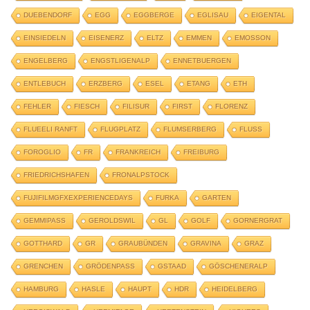
DUEBENDORF
EGG
EGGBERGE
EGLISAU
EIGENTAL
EINSIEDELN
EISENERZ
ELTZ
EMMEN
EMOSSON
ENGELBERG
ENGSTLIGENALP
ENNETBUERGEN
ENTLEBUCH
ERZBERG
ESEL
ETANG
ETH
FEHLER
FIESCH
FILISUR
FIRST
FLORENZ
FLUEELI RANFT
FLUGPLATZ
FLUMSERBERG
FLUSS
FOROGLIO
FR
FRANKREICH
FREIBURG
FRIEDRICHSHAFEN
FRONALPSTOCK
FUJIFILMGFXEXPERIENCEDAYS
FURKA
GARTEN
GEMMIPASS
GEROLDSWIL
GL
GOLF
GORNERGRAT
GOTTHARD
GR
GRAUBÜNDEN
GRAVINA
GRAZ
GRENCHEN
GRÖDENPASS
GSTAAD
GÖSCHENERALP
HAMBURG
HASLE
HAUPT
HDR
HEIDELBERG