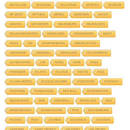
MOTOLONE
MULEGNS
MULTIPANO
MURTEN
MUSEUM
MY BEST
MYTHEN
MÖREL
MÜNCHEN
NACHT
NANTES
NATURPARK
NEUENBURG
NEUHAUSEN
NEUSCHWANSTEIN
NIDWALDEN
NIEDERHORN
NIGHT
NIZZA
NW
NYMPHENBURG
OBERALPPASS
OBERDORF
OBERNAU
OBWALDEN
OESTERREICH
OLYMPIAPARK
OW
PARIS
PARK
PASS
PFAENDER
PILATIS
PILATUS
PIOTTA
PISA
PLAINE MORTE
PLESSIS BOURRE
PORTOFINO
PORTRAIT
POSITANO
PUIMOISSON
RED BULL
REGENBOGEN
RESTAURANT
RHB
RHEINFALL
RIFFELSEE
RIGI
RINDERBODEN
RIOMAGGIORE
ROM
ROTHENBURG
RUOGIG
RUST
SAANEN
SACHSELN
SACHSEN
SAFENWIL
SAINT TROPEZ
SALERNO
SALZBURG