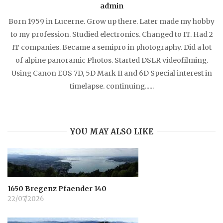
admin
Born 1959 in Lucerne. Grow up there. Later made my hobby
to my profession. Studied electronics. Changed to IT. Had 2
IT companies. Became a semipro in photography. Did a lot
of alpine panoramic Photos. Started DSLR videofilming.
Using Canon EOS 7D, 5D Mark II and 6D Special interest in
timelapse. continuing......
YOU MAY ALSO LIKE
1650 Bregenz Pfaender 140
22/07/2026