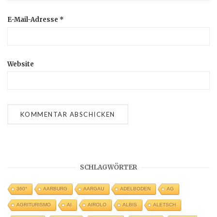
E-Mail-Adresse
*
Website
SCHLAGWÖRTER
360°
AARBURG
AARGAU
ADELBODEN
AG
AGRITURISMO
AI
AIROLO
ALBIS
ALETSCH