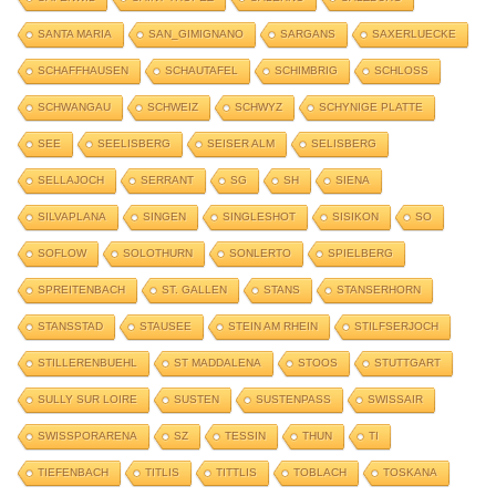
SANTA MARIA
SAN_GIMIGNANO
SARGANS
SAXERLUECKE
SCHAFFHAUSEN
SCHAUTAFEL
SCHIMBRIG
SCHLOSS
SCHWANGAU
SCHWEIZ
SCHWYZ
SCHYNIGE PLATTE
SEE
SEELISBERG
SEISER ALM
SELISBERG
SELLAJOCH
SERRANT
SG
SH
SIENA
SILVAPLANA
SINGEN
SINGLESHOT
SISIKON
SO
SOFLOW
SOLOTHURN
SONLERTO
SPIELBERG
SPREITENBACH
ST. GALLEN
STANS
STANSERHORN
STANSSTAD
STAUSEE
STEIN AM RHEIN
STILFSERJOCH
STILLERENBUEHL
ST MADDALENA
STOOS
STUTTGART
SULLY SUR LOIRE
SUSTEN
SUSTENPASS
SWISSAIR
SWISSPORARENA
SZ
TESSIN
THUN
TI
TIEFENBACH
TITLIS
TITTLIS
TOBLACH
TOSKANA