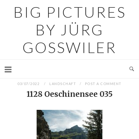
Skip
BIG PICTURES
to
content
BY JÜRG
GOSSWILER
03/07/2022
LANDSCHAFT
POST A COMMENT
1128 Oeschinensee 035