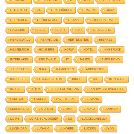
GEMMIPASS
GEROLDSWIL
GL
GOLF
GORNERGRAT
GOTTHARD
GR
GRAUBÜNDEN
GRAVINA
GRAZ
GRENCHEN
GRÖDENPASS
GSTAAD
GÖSCHENERALP
HAMBURG
HASLE
HAUPT
HDR
HEIDELBERG
HERGISWALD
HERMITAGE
HERTENSTEIN
HIGHRES
HIMMELRICH
HOMBERG
HORW
HOTEL
INNSBRUCK
INTERLAKEN
ISELTWALD
IT
ITALIEN
JAMES BOND
JULIERPASS
JURA
KAMPANIEN
KANDERSTEG
KARUSSEL
KASTANIENBAUM
KIRCHE
KKL
KONSTANZ
KRIENS
KÖLN
LAI DA PALPUOGNA
LANDWASSERVIADUKT
LANGWIS
LAUERZ
LAVERTEZZO
LE MANS
LEUKERBAD
LIGURIEN
LIMMAT
LINDAU
LOHMEN
LOIRE
LOIRE SCHLÖSSER
LU
LUCCIOLABELLA
LUCENDRO
LUGANO
LUNGERN
LUZERN
LYON