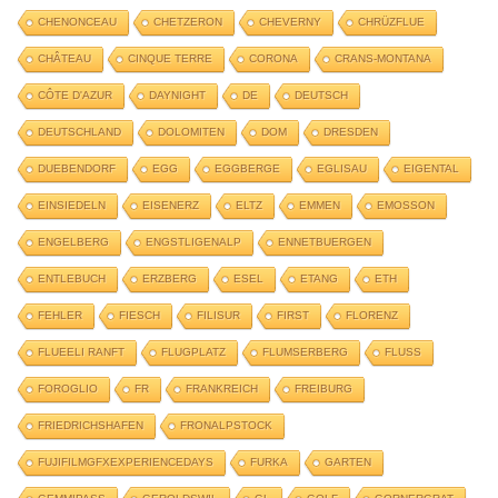
CHENONCEAU
CHETZERON
CHEVERNY
CHRÜZFLUE
CHÂTEAU
CINQUE TERRE
CORONA
CRANS-MONTANA
CÔTE D'AZUR
DAYNIGHT
DE
DEUTSCH
DEUTSCHLAND
DOLOMITEN
DOM
DRESDEN
DUEBENDORF
EGG
EGGBERGE
EGLISAU
EIGENTAL
EINSIEDELN
EISENERZ
ELTZ
EMMEN
EMOSSON
ENGELBERG
ENGSTLIGENALP
ENNETBUERGEN
ENTLEBUCH
ERZBERG
ESEL
ETANG
ETH
FEHLER
FIESCH
FILISUR
FIRST
FLORENZ
FLUEELI RANFT
FLUGPLATZ
FLUMSERBERG
FLUSS
FOROGLIO
FR
FRANKREICH
FREIBURG
FRIEDRICHSHAFEN
FRONALPSTOCK
FUJIFILMGFXEXPERIENCEDAYS
FURKA
GARTEN