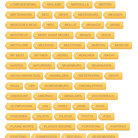
LÖWENDENKMAL
MAILAND
MARSEILLE
MATERA
MATTERHORN
MCO
MEER
MEERSBURG
MEGGEN
MERCEDES BENZ
MOC
MOLLIS
MONACO
MOND
MONTREUX
MONT SAINT MICHEL
MONZA
MOON
MOTOLONE
MULEGNS
MULTIPANO
MURTEN
MUSEUM
MY BEST
MYTHEN
MÖREL
MÜNCHEN
NACHT
NANTES
NATURPARK
NEUENBURG
NEUHAUSEN
NEUSCHWANSTEIN
NIDWALDEN
NIEDERHORN
NIGHT
NIZZA
NW
NYMPHENBURG
OBERALPPASS
OBERDORF
OBERNAU
OBWALDEN
OESTERREICH
OLYMPIAPARK
OW
PARIS
PARK
PASS
PFAENDER
PILATIS
PILATUS
PIOTTA
PISA
PLAINE MORTE
PLESSIS BOURRE
PORTOFINO
PORTRAIT
POSITANO
PUIMOISSON
RED BULL
REGENBOGEN