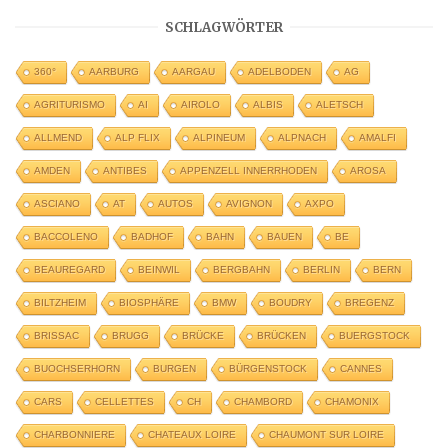
SCHLAGWÖRTER
360°
AARBURG
AARGAU
ADELBODEN
AG
AGRITURISMO
AI
AIROLO
ALBIS
ALETSCH
ALLMEND
ALP FLIX
ALPINEUM
ALPNACH
AMALFI
AMDEN
ANTIBES
APPENZELL INNERRHODEN
AROSA
ASCIANO
AT
AUTOS
AVIGNON
AXPO
BACCOLENO
BADHOF
BAHN
BAUEN
BE
BEAUREGARD
BEINWIL
BERGBAHN
BERLIN
BERN
BILTZHEIM
BIOSPHÄRE
BMW
BOUDRY
BREGENZ
BRISSAC
BRUGG
BRÜCKE
BRÜCKEN
BUERGSTOCK
BUOCHSERHORN
BURGEN
BÜRGENSTOCK
CANNES
CARS
CELLETTES
CH
CHAMBORD
CHAMONIX
CHARBONNIERE
CHATEAUX LOIRE
CHAUMONT SUR LOIRE