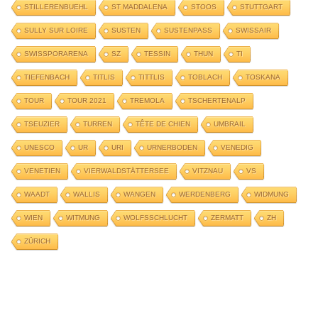
STILLERENBUEHL
ST MADDALENA
STOOS
STUTTGART
SULLY SUR LOIRE
SUSTEN
SUSTENPASS
SWISSAIR
SWISSPORARENA
SZ
TESSIN
THUN
TI
TIEFENBACH
TITLIS
TITTLIS
TOBLACH
TOSKANA
TOUR
TOUR 2021
TREMOLA
TSCHERTENALP
TSEUZIER
TURREN
TÊTE DE CHIEN
UMBRAIL
UNESCO
UR
URI
URNERBODEN
VENEDIG
VENETIEN
VIERWALDSTÄTTERSEE
VITZNAU
VS
WAADT
WALLIS
WANGEN
WERDENBERG
WIDMUNG
WIEN
WITMUNG
WOLFSSCHLUCHT
ZERMATT
ZH
ZÜRICH