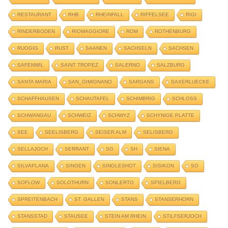
RESTAURANT
RHB
RHEINFALL
RIFFELSEE
RIGI
RINDERBODEN
RIOMAGGIORE
ROM
ROTHENBURG
RUOGIG
RUST
SAANEN
SACHSELN
SACHSEN
SAFENWIL
SAINT TROPEZ
SALERNO
SALZBURG
SANTA MARIA
SAN_GIMIGNANO
SARGANS
SAXERLUECKE
SCHAFFHAUSEN
SCHAUTAFEL
SCHIMBRIG
SCHLOSS
SCHWANGAU
SCHWEIZ
SCHWYZ
SCHYNIGE PLATTE
SEE
SEELISBERG
SEISER ALM
SELISBERG
SELLAJOCH
SERRANT
SG
SH
SIENA
SILVAPLANA
SINGEN
SINGLESHOT
SISIKON
SO
SOFLOW
SOLOTHURN
SONLERTO
SPIELBERG
SPREITENBACH
ST. GALLEN
STANS
STANSERHORN
STANSSTAD
STAUSEE
STEIN AM RHEIN
STILFSERJOCH