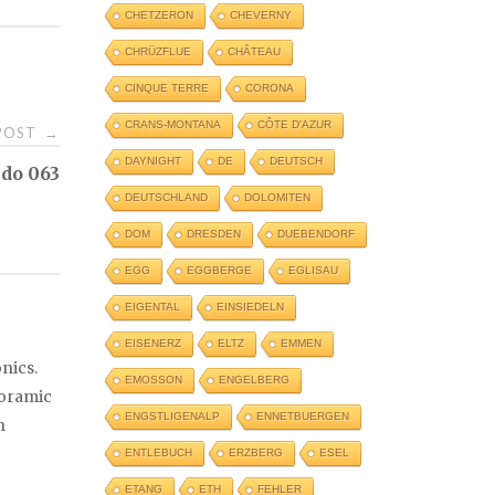
CHETZERON
CHEVERNY
CHRÜZFLUE
CHÂTEAU
CINQUE TERRE
CORONA
CRANS-MONTANA
CÔTE D'AZUR
 POST
→
DAYNIGHT
DE
DEUTSCH
edo 063
DEUTSCHLAND
DOLOMITEN
DOM
DRESDEN
DUEBENDORF
EGG
EGGBERGE
EGLISAU
EIGENTAL
EINSIEDELN
EISENERZ
ELTZ
EMMEN
nics.
EMOSSON
ENGELBERG
noramic
ENGSTLIGENALP
ENNETBUERGEN
n
ENTLEBUCH
ERZBERG
ESEL
ETANG
ETH
FEHLER