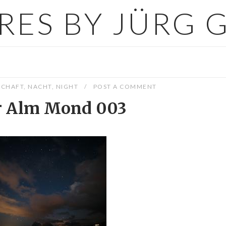
URES BY JÜRG 
SCHAFT
,
NACHT
,
NIGHT
POST A COMMENT
r Alm Mond 003