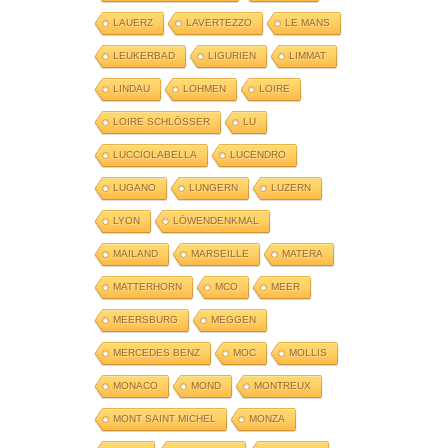
LAUERZ
LAVERTEZZO
LE MANS
LEUKERBAD
LIGURIEN
LIMMAT
LINDAU
LOHMEN
LOIRE
LOIRE SCHLÖSSER
LU
LUCCIOLABELLA
LUCENDRO
LUGANO
LUNGERN
LUZERN
LYON
LÖWENDENKMAL
MAILAND
MARSEILLE
MATERA
MATTERHORN
MCO
MEER
MEERSBURG
MEGGEN
MERCEDES BENZ
MOC
MOLLIS
MONACO
MOND
MONTREUX
MONT SAINT MICHEL
MONZA