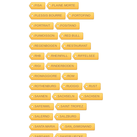
PISA
PLAINE MORTE
PLESSIS BOURRE
PORTOFINO
PORTRAIT
POSITANO
PUIMOISSON
RED BULL
REGENBOGEN
RESTAURANT
RHB
RHEINFALL
RIFFELSEE
RIGI
RINDERBODEN
RIOMAGGIORE
ROM
ROTHENBURG
RUOGIG
RUST
SAANEN
SACHSELN
SACHSEN
SAFENWIL
SAINT TROPEZ
SALERNO
SALZBURG
SANTA MARIA
SAN_GIMIGNANO
SARGANS
SAXERLUECKE