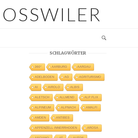
GOSSWILER
SCHLAGWÖRTER
360°
AARBURG
AARGAU
ADELBODEN
AG
AGRITURISMO
AI
AIROLO
ALBIS
ALETSCH
ALLMEND
ALP FLIX
ALPINEUM
ALPNACH
AMALFI
AMDEN
ANTIBES
APPENZELL INNERRHODEN
AROSA
ASCIANO
AT
AUTOS