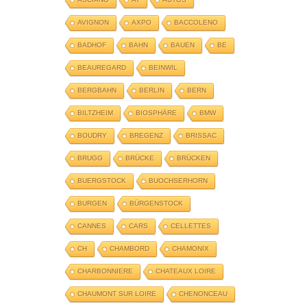
AVIGNON
AXPO
BACCOLENO
BADHOF
BAHN
BAUEN
BE
BEAUREGARD
BEINWIL
BERGBAHN
BERLIN
BERN
BILTZHEIM
BIOSPHÄRE
BMW
BOUDRY
BREGENZ
BRISSAC
BRUGG
BRÜCKE
BRÜCKEN
BUERGSTOCK
BUOCHSERHORN
BURGEN
BÜRGENSTOCK
CANNES
CARS
CELLETTES
CH
CHAMBORD
CHAMONIX
CHARBONNIERE
CHATEAUX LOIRE
CHAUMONT SUR LOIRE
CHENONCEAU