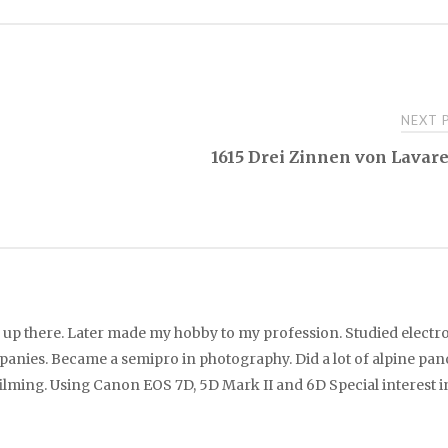
NEXT
1615 Drei Zinnen von Lavar
up there. Later made my hobby to my profession. Studied electro
panies. Became a semipro in photography. Did a lot of alpine pa
ilming. Using Canon EOS 7D, 5D Mark II and 6D Special interest i