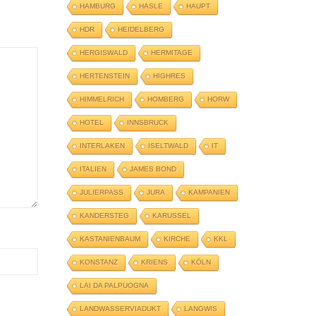
HAMBURG
HASLE
HAUPT
HDR
HEIDELBERG
HERGISWALD
HERMITAGE
HERTENSTEIN
HIGHRES
HIMMELRICH
HOMBERG
HORW
HOTEL
INNSBRUCK
INTERLAKEN
ISELTWALD
IT
ITALIEN
JAMES BOND
JULIERPASS
JURA
KAMPANIEN
KANDERSTEG
KARUSSEL
KASTANIENBAUM
KIRCHE
KKL
KONSTANZ
KRIENS
KÖLN
LAI DA PALPUOGNA
LANDWASSERVIADUKT
LANGWIS