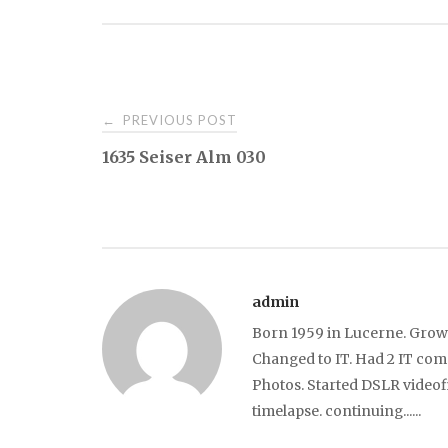
Post
PREVIOUS POST
←
1635 Seiser Alm 030
navigation
admin
Born 1959 in Lucerne. Grow 
Changed to IT. Had 2 IT com
Photos. Started DSLR videof
timelapse. continuing......