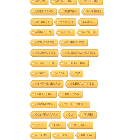
MOON
MOTOLONE
MULEGNS
MULTIPANO
MURTEN
MUSEUM
MY BEST
MYTHEN
MÖREL
MÜNCHEN
NACHT
NANTES
NATURPARK
NEUENBURG
NEUHAUSEN
NEUSCHWANSTEIN
NIDWALDEN
NIEDERHORN
NIGHT
NIZZA
NW
NYMPHENBURG
OBERALPPASS
OBERDORF
OBERNAU
OBWALDEN
OESTERREICH
OLYMPIAPARK
OW
PARIS
PARK
PASS
PFAENDER
PILATIS
PILATUS
PIOTTA