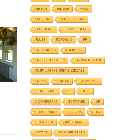
FIESCH
FILISUR
FIRST
FLORENZ
FLUEELI RANFT
FLUGPLATZ
FLUMSERBERG
FLUSS
FOROGLIO
FR
FRANKREICH
FREIBURG
FRIEDRICHSHAFEN
FRONALPSTOCK
FUJIFILMGFXEXPERIENCEDAYS
FURKA
GARTEN
GEMMIPASS
GEROLDSWIL
GL
GOLF
GORNERGRAT
GOTTHARD
GR
GRAUBÜNDEN
GRAVINA
GRAZ
GRENCHEN
GRÖDENPASS
GSTAAD
GÖSCHENERALP