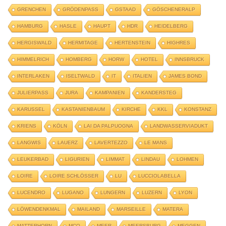
GRENCHEN
GRÖDENPASS
GSTAAD
GÖSCHENERALP
HAMBURG
HASLE
HAUPT
HDR
HEIDELBERG
HERGISWALD
HERMITAGE
HERTENSTEIN
HIGHRES
HIMMELRICH
HOMBERG
HORW
HOTEL
INNSBRUCK
INTERLAKEN
ISELTWALD
IT
ITALIEN
JAMES BOND
JULIERPASS
JURA
KAMPANIEN
KANDERSTEG
KARUSSEL
KASTANIENBAUM
KIRCHE
KKL
KONSTANZ
KRIENS
KÖLN
LAI DA PALPUOGNA
LANDWASSERVIADUKT
LANGWIS
LAUERZ
LAVERTEZZO
LE MANS
LEUKERBAD
LIGURIEN
LIMMAT
LINDAU
LOHMEN
LOIRE
LOIRE SCHLÖSSER
LU
LUCCIOLABELLA
LUCENDRO
LUGANO
LUNGERN
LUZERN
LYON
LÖWENDENKMAL
MAILAND
MARSEILLE
MATERA
MATTERHORN
MCO
MEER
MEERSBURG
MEGGEN