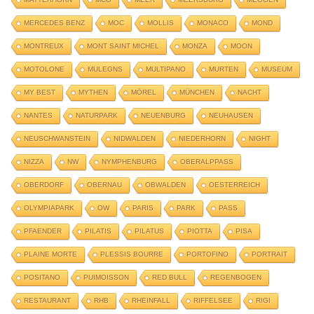
MERCEDES BENZ
MOC
MOLLIS
MONACO
MOND
MONTREUX
MONT SAINT MICHEL
MONZA
MOON
MOTOLONE
MULEGNS
MULTIPANO
MURTEN
MUSEUM
MY BEST
MYTHEN
MÖREL
MÜNCHEN
NACHT
NANTES
NATURPARK
NEUENBURG
NEUHAUSEN
NEUSCHWANSTEIN
NIDWALDEN
NIEDERHORN
NIGHT
NIZZA
NW
NYMPHENBURG
OBERALPPASS
OBERDORF
OBERNAU
OBWALDEN
OESTERREICH
OLYMPIAPARK
OW
PARIS
PARK
PASS
PFAENDER
PILATIS
PILATUS
PIOTTA
PISA
PLAINE MORTE
PLESSIS BOURRE
PORTOFINO
PORTRAIT
POSITANO
PUIMOISSON
RED BULL
REGENBOGEN
RESTAURANT
RHB
RHEINFALL
RIFFELSEE
RIGI