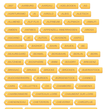
360°
AARBURG
AARGAU
ADELBODEN
AG
AGRITURISMO
AI
AIROLO
ALBIS
ALETSCH
ALLMEND
ALP FLIX
ALPINEUM
ALPNACH
AMALFI
AMDEN
ANTIBES
APPENZELL INNERRHODEN
AROSA
ASCIANO
AT
AUTOS
AVIGNON
AXPO
BACCOLENO
BADHOF
BAHN
BAUEN
BE
BEAUREGARD
BEINWIL
BERGBAHN
BERLIN
BERN
BILTZHEIM
BIOSPHÄRE
BMW
BOUDRY
BREGENZ
BRISSAC
BRUGG
BRÜCKE
BRÜCKEN
BUERGSTOCK
BUOCHSERHORN
BURGEN
BÜRGENSTOCK
CANNES
CARS
CELLETTES
CH
CHAMBORD
CHAMONIX
CHARBONNIERE
CHATEAUX LOIRE
CHAUMONT SUR LOIRE
CHENONCEAU
CHETZERON
CHEVERNY
CHRÜZFLUE