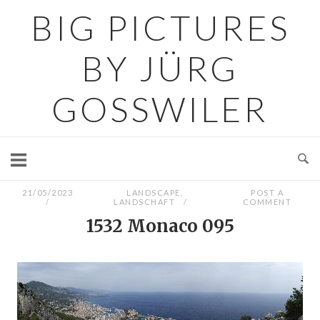
Skip
BIG PICTURES
to
content
BY JÜRG
GOSSWILER
21/05/2023
LANDSCAPE
,
POST A
LANDSCHAFT
COMMENT
1532 Monaco 095