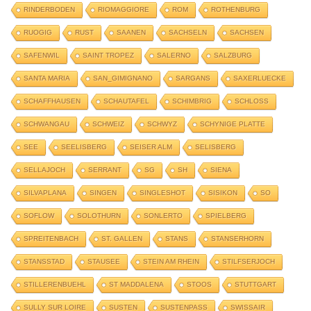
RINDERBODEN
RIOMAGGIORE
ROM
ROTHENBURG
RUOGIG
RUST
SAANEN
SACHSELN
SACHSEN
SAFENWIL
SAINT TROPEZ
SALERNO
SALZBURG
SANTA MARIA
SAN_GIMIGNANO
SARGANS
SAXERLUECKE
SCHAFFHAUSEN
SCHAUTAFEL
SCHIMBRIG
SCHLOSS
SCHWANGAU
SCHWEIZ
SCHWYZ
SCHYNIGE PLATTE
SEE
SEELISBERG
SEISER ALM
SELISBERG
SELLAJOCH
SERRANT
SG
SH
SIENA
SILVAPLANA
SINGEN
SINGLESHOT
SISIKON
SO
SOFLOW
SOLOTHURN
SONLERTO
SPIELBERG
SPREITENBACH
ST. GALLEN
STANS
STANSERHORN
STANSSTAD
STAUSEE
STEIN AM RHEIN
STILFSERJOCH
STILLERENBUEHL
ST MADDALENA
STOOS
STUTTGART
SULLY SUR LOIRE
SUSTEN
SUSTENPASS
SWISSAIR