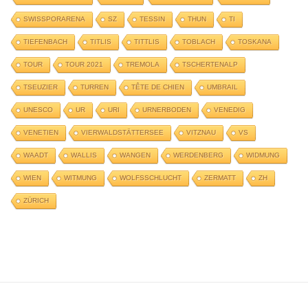
SWISSPORARENA
SZ
TESSIN
THUN
TI
TIEFENBACH
TITLIS
TITTLIS
TOBLACH
TOSKANA
TOUR
TOUR 2021
TREMOLA
TSCHERTENALP
TSEUZIER
TURREN
TÊTE DE CHIEN
UMBRAIL
UNESCO
UR
URI
URNERBODEN
VENEDIG
VENETIEN
VIERWALDSTÄTTERSEE
VITZNAU
VS
WAADT
WALLIS
WANGEN
WERDENBERG
WIDMUNG
WIEN
WITMUNG
WOLFSSCHLUCHT
ZERMATT
ZH
ZÜRICH