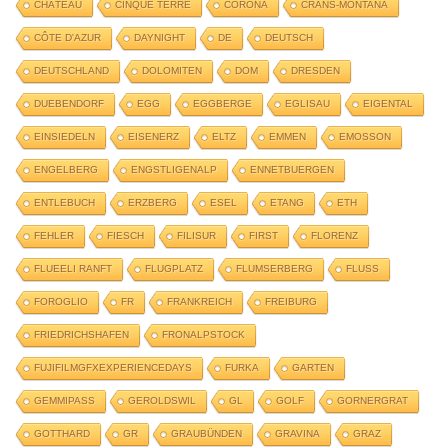
CHÂTEAU
CINQUE TERRE
CORONA
CRANS-MONTANA
CÔTE D'AZUR
DAYNIGHT
DE
DEUTSCH
DEUTSCHLAND
DOLOMITEN
DOM
DRESDEN
DUEBENDORF
EGG
EGGBERGE
EGLISAU
EIGENTAL
EINSIEDELN
EISENERZ
ELTZ
EMMEN
EMOSSON
ENGELBERG
ENGSTLIGENALP
ENNETBUERGEN
ENTLEBUCH
ERZBERG
ESEL
ETANG
ETH
FEHLER
FIESCH
FILISUR
FIRST
FLORENZ
FLUEELI RANFT
FLUGPLATZ
FLUMSERBERG
FLUSS
FOROGLIO
FR
FRANKREICH
FREIBURG
FRIEDRICHSHAFEN
FRONALPSTOCK
FUJIFILMGFXEXPERIENCEDAYS
FURKA
GARTEN
GEMMIPASS
GEROLDSWIL
GL
GOLF
GORNERGRAT
GOTTHARD
GR
GRAUBÜNDEN
GRAVINA
GRAZ